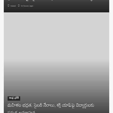
Eswar
12 hours ago
ఆంధ్ర ప్రదేశ్
మహిళల భద్రత, సైబర్ నేరాలు, శక్తి యాప్‌పై విద్యార్థులకు