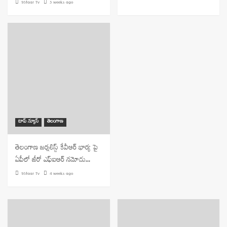
9Staar Tv
3 weeks ago
టాప్ న్యూస్
తెలంగాణ
తెలంగాణ జర్నలిస్ట్ కేవీఆర్ భార్య పై
ఏపీలో జీరో ఎఫ్ఐఆర్ నమోదు…
9Staar Tv
4 weeks ago