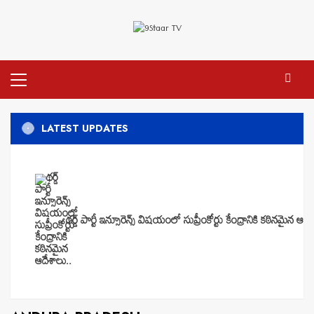
Skip
to
content
Primary
Menu
LATEST UPDATES
థర్డ్ పార్టీ ఇన్సూరెన్స్ విషయంలో సుప్రీంకోర్టు కేంద్రానికి కఠినమైన ఆదే