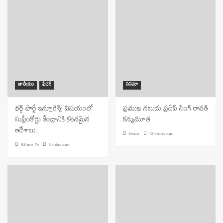
జాతీయం
ఫీచర్
సినిమా
థర్డ్ పార్టీ ఇన్సూరెన్స్ విషయంలో
ప్రముఖ నటుడు ప్రదీప్ సింగ్ రావత్
సుప్రీంకోర్టు కేంద్రానికి కఠినమైన
కన్నుమూత
ఆదేశాలు..
Eswar
12 hours ago
9Staar Tv
5 mins ago