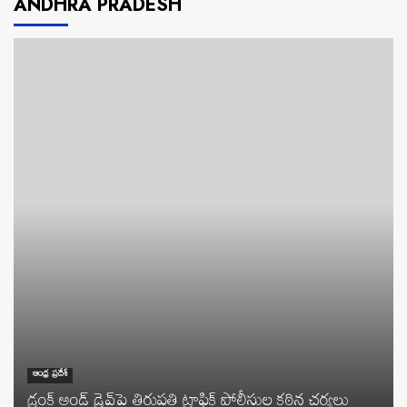
ANDHRA PRADESH
ఆంధ్ర ప్రదేశ్
డ్రంక్ అండ్ డ్రైవ్‌పై తిరుపతి ట్రాఫిక్ పోలీసుల కఠిన చర్యలు