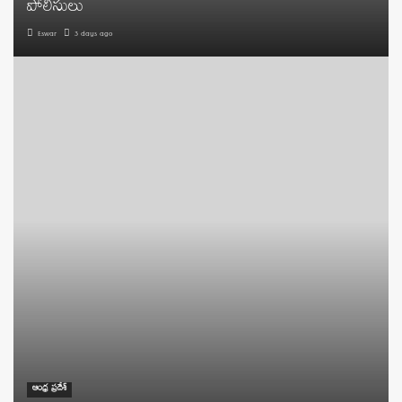
పోలీసులు
Eswar
3 days ago
ఆంధ్ర ప్రదేశ్