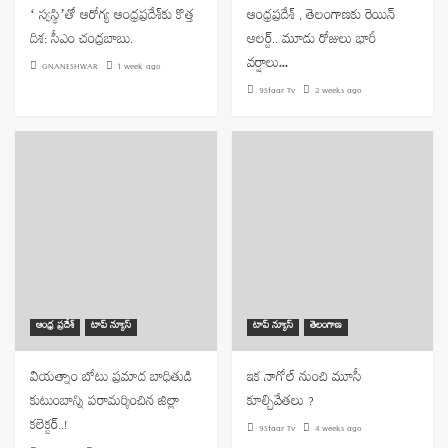
‘ స్వస్థి’తో ఆరోగ్య ఆంధ్రప్రదేశ్‌కు కొత్త
ఆంధ్రప్రదేశ్ , తెలంగాణకు రెయిన్
దిశ: సీఎం చంద్రబాబు.
అలర్ట్.. మూడు రోజులు భారీ
వర్షాలు…
GNANESHWAR
1 week ago
9Staar Tv
2 weeks ago
ఆంధ్ర ప్రదేశ్
టాప్ న్యూస్
టాప్ న్యూస్
తెలంగాణ
వియత్నాం బోటు ప్రమాద బాధితుడి
ఇక నాగోల్ నుంచి మూసీ
కుటుంబాన్ని పరామర్శించిన జిల్లా
కూల్చివేతలు ?
కలెక్టర్..!
9Staar Tv
4 weeks ago