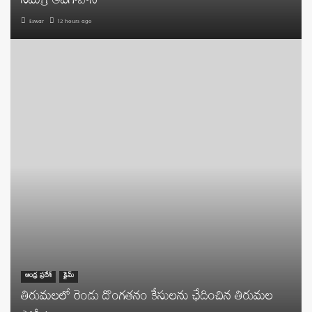
సమగ్ర అవగాహన
Eswar
12 hours ago
ఆంధ్ర ప్రదేశ్
క్రైమ్
తిరుమలలో రెండు దొంగతనం కేసులను ఛేదించిన తిరుమల