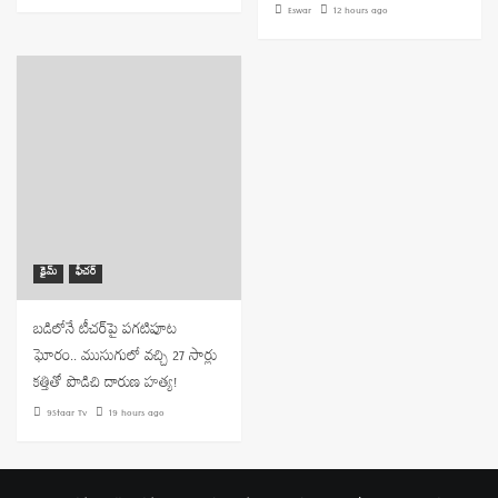
Eswar
12 hours ago
క్రైమ్
ఫీచర్
బడిలోనే టీచర్‌పై పగటిపూట
ఘోరం.. ముసుగులో వచ్చి 27 సార్లు
కత్తితో పొడిచి దారుణ హత్య!
9Staar Tv
19 hours ago