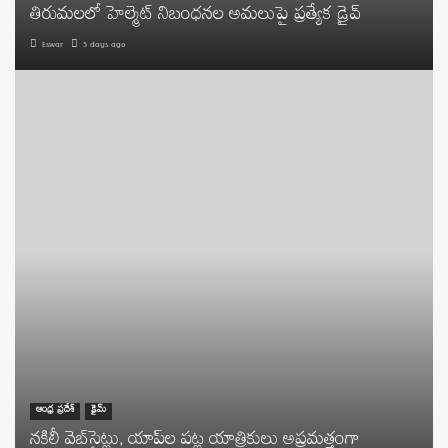
తిరుమలలో హెల్మెట్ నిబంధనల అమలుపై ప్రత్యేక డ్రైవ్
Eswar
5 days ago
ఆంధ్ర ప్రదేశ్
క్రైమ్
నకిలీ వెబ్‌సైట్లు, యాప్‌ల పట్ల యాత్రికులు అప్రమత్తంగా