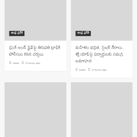
ఆంధ్ర ప్రదేశ్
ఆంధ్ర ప్రదేశ్
డ్రంక్ అండ్ డ్రైవ్‌పై తిరుపతి ట్రాఫిక్
మహిళల భద్రత, సైబర్ నేరాలు,
పోలీసుల కఠిన చర్యలు
శక్తి యాప్‌పై విద్యార్థులకు సమగ్ర
అవగాహన
Eswar
12 hours ago
Eswar
12 hours ago