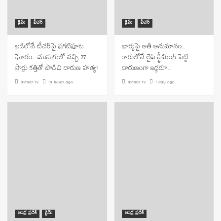
క్రైమ్
ఫీచర్
క్రైమ్
ఫీచర్
బడిలోనే టీచర్‌పై పగటిపూట
భార్యపై అతి అనుమానం..
ఘోరం.. ముసుగులో వచ్చి 27
కారులోనే లైవ్ స్ట్రీమింగ్ పెట్టి
సార్లు కత్తితో పొడిచి దారుణ హత్య!
దారుణంగా ఇద్దరూ..
9Staar Tv
19 hours ago
9Staar Tv
1 day ago
ఆంధ్ర ప్రదేశ్
క్రైమ్
ఆంధ్ర ప్రదేశ్