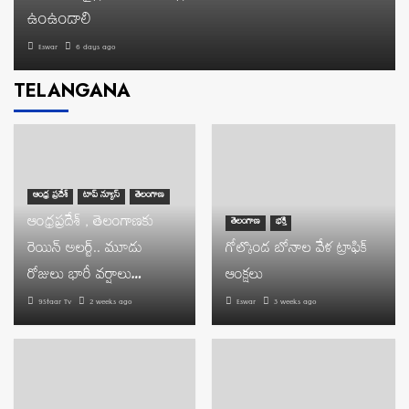
ఉంఉండాలి
Eswar
6 days ago
TELANGANA
ఆంధ్ర ప్రదేశ్
టాప్ న్యూస్
తెలంగాణ
ఆంధ్రప్రదేశ్ , తెలంగాణకు
తెలంగాణ
భక్తి
రెయిన్ అలర్ట్.. మూడు
గోల్కొండ బోనాల వేళ ట్రాఫిక్
రోజులు భారీ వర్షాలు…
ఆంక్షలు
9Staar Tv
2 weeks ago
Eswar
3 weeks ago