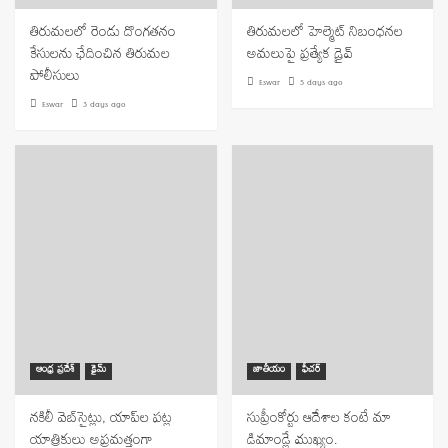
తిరుమలలో రెండు దొంగతనం
తిరుమలలో హెల్మెట్ నిబంధనల
కేసులను ఛేదించిన తిరుమల
అమలుపై ప్రత్యేక డ్రైవ్
పోలీసులు
Eswar
5 days ago
Eswar
3 days ago
ఆంధ్ర ప్రదేశ్
క్రైమ్
జాతీయం
ఫీచర్
నకిలీ వెబ్‌సైట్లు, యాప్‌ల పట్ల
సుప్రీంకోర్టు ఆదేశాల కంటే మా
యాత్రికులు అప్రమత్తంగా
డిమాండ్లే ముఖ్యం.