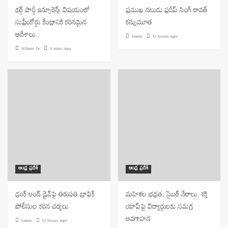
థర్డ్ పార్టీ ఇన్సూరెన్స్ విషయంలో
ప్రముఖ నటుడు ప్రదీప్ సింగ్ రావత్
సుప్రీంకోర్టు కేంద్రానికి కఠినమైన
కన్నుమూత
ఆదేశాలు..
Eswar
12 hours ago
9Staar Tv
5 mins ago
ఆంధ్ర ప్రదేశ్
ఆంధ్ర ప్రదేశ్
డ్రంక్ అండ్ డ్రైవ్‌పై తిరుపతి ట్రాఫిక్
మహిళల భద్రత, సైబర్ నేరాలు, శక్తి
పోలీసుల కఠిన చర్యలు
యాప్‌పై విద్యార్థులకు సమగ్ర
అవగాహన
Eswar
12 hours ago