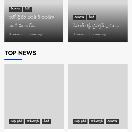
తెలంగాణ
ఫీచర్
ఆటో డ్రైవర్ భరత్ కి అండగా
తెలంగాణ
ఫీచర్
బండి సంజయ్…
రేవంత్ రెడ్డి డైవర్షన్ డ్రామా…
9Staar Tv
3 weeks ago
9Staar Tv
3 weeks ago
TOP NEWS
ఆంధ్ర ప్రదేశ్
టాప్ న్యూస్
ఫీచర్
ఆంధ్ర ప్రదేశ్
టాప్ న్యూస్
తెలంగాణ