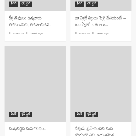
ఫీచర్
లైఫ్ స్టైల్
ఫీచర్
లైఫ్ స్టైల్
కీళ్ల నొప్పులు ఉన్నవారు
20 ఏళ్లకే పిల్లలు పెళ్లి చేసుకుంటే —
తినకూడనివి, తినవలసినవి..
100 ఏళ్లలో 5 తరాలు…
9Staar Tv
1 week ago
9Staar Tv
1 week ago
ఫీచర్
లైఫ్ స్టైల్
ఫీచర్
లైఫ్ స్టైల్
సంధివర్ధన మహౌషధం..
దేవుడు ప్రసాదించిన మన