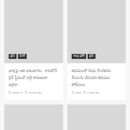
క్రైమ్
ఫీచర్
ఆంధ్ర ప్రదేశ్
క్రైమ్
భార్యపై అతి అనుమానం.. కారులోనే
తిరుమలలో రెండు దొంగతనం
లైవ్ స్ట్రీమింగ్ పెట్టి దారుణంగా
కేసులను ఛేదించిన తిరుమల
ఇద్దరూ..
పోలీసులు
9Staar Tv
4 hours ago
Eswar
3 days ago