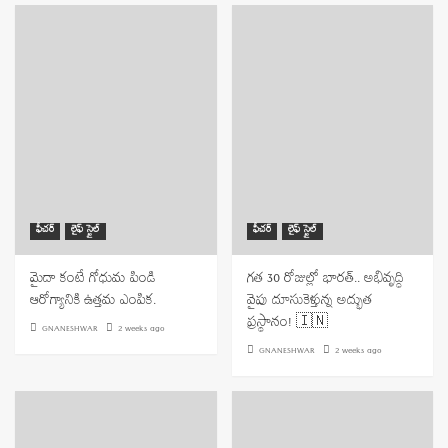
ఫీచర్
లైఫ్ స్టైల్
ఫీచర్
లైఫ్ స్టైల్
మైదా కంటే గోధుమ పిండి
గత 30 రోజుల్లో భారత్.. అభివృద్ధి
ఆరోగ్యానికి ఉత్తమ ఎంపిక.
వైపు దూసుకెళ్తున్న అద్భుత
ప్రస్థానం! 🇮🇳
GNANESHWAR
2 weeks ago
GNANESHWAR
2 weeks ago