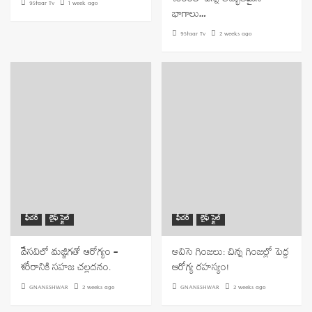
శరీరంలో ఎన్ని అద్భుతమైన
9Staar Tv
1 week ago
భాగాలు…
9Staar Tv
2 weeks ago
ఫీచర్
లైఫ్ స్టైల్
ఫీచర్
లైఫ్ స్టైల్
వేసవిలో మజ్జిగతో ఆరోగ్యం –
అవిసె గింజలు: చిన్న గింజల్లో పెద్ద
శరీరానికి సహజ చల్లదనం.
ఆరోగ్య రహస్యం!
GNANESHWAR
2 weeks ago
GNANESHWAR
2 weeks ago