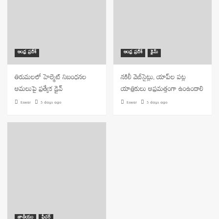
ఆంధ్ర ప్రదేశ్
ఆంధ్ర ప్రదేశ్
క్రైమ్
తిరుమలలో హెల్మెట్ నిబంధనల
నకిలీ వెబ్‌సైట్లు, యాప్‌ల పట్ల
అమలుపై ప్రత్యేక డ్రైవ్
యాత్రికులు అప్రమత్తంగా ఉంఉండాలి
Eswar
5 days ago
Eswar
5 days ago
జాతీయం
ఫీచర్