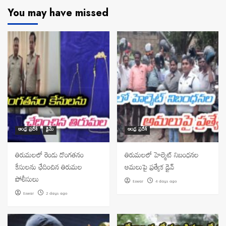
navigation
You may have missed
ఆంధ్ర ప్రదేశ్
క్రైమ్
ఆంధ్ర ప్రదేశ్
తిరుమలలో రెండు దొంగతనం
తిరుమలలో హెల్మెట్ నిబంధనల
కేసులను ఛేదించిన తిరుమల
అమలుపై ప్రత్యేక డ్రైవ్
పోలీసులు
Eswar
4 days ago
Eswar
2 days ago