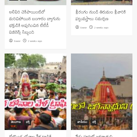
అలిపిరి చెక్‌పాయింట్‌లో
శ్రీరంగం నుండి తిరుమల శ్రీవారికి
మరిచిపోయిన బంగారం బ్యాగును
పట్టువస్త్రాలు సమర్పణ
భక్తుడికి అప్పగించిన టీటీడీ
Eswar
2 weeks ago
విజిలెన్స్ సిబ్బంది
Eswar
2 weeks ago
తెలంగాణ
భక్తి
జాతీయం
భక్తి