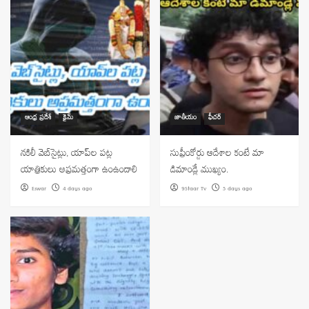
ఆంధ్ర ప్రదేశ్
క్రైమ్
జాతీయం
ఫీచర్
నకిలీ వెబ్‌సైట్లు, యాప్‌ల పట్ల
సుప్రీంకోర్టు ఆదేశాల కంటే మా
యాత్రికులు అప్రమత్తంగా ఉంఉండాలి
డిమాండ్లే ముఖ్యం.
Eswar
4 days ago
9Staar Tv
5 days ago