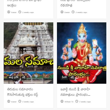
గోల్కొండ బోనాల వేళ ట్రాఫిక్
నేడు పూరిలో జగన్నాథుని
ఆంక్షలు
రథయాత్ర
Eswar
3 weeks ago
Eswar
3 weeks ago
ఆంధ్ర ప్రదేశ్
భక్తి
ఫీచర్
భక్తి
తిరుమల సమాచారం
ఇవాల్టి నుండి శ్రీ వారాహి
కొనసాగుతున్న భక్తుల రద్దీ
నవరాత్రులు ప్రారంభం…
Eswar
3 weeks ago
9Staar Tv
3 weeks ago