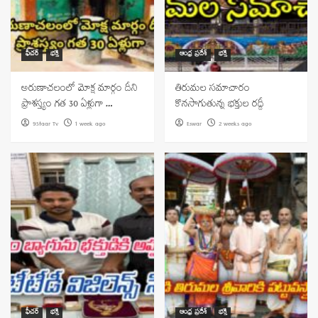
ఫీచర్
భక్తి
ఆంధ్ర ప్రదేశ్
భక్తి
అరుణాచలంలో మోక్ష మార్గం దీని
తిరుమల సమాచారం
ప్రాశస్త్యం గత 30 ఏళ్లుగా …
కొనసాగుతున్న భక్తుల రద్దీ
9Staar Tv
1 week ago
Eswar
2 weeks ago
ఫీచర్
భక్తి
ఆంధ్ర ప్రదేశ్
భక్తి