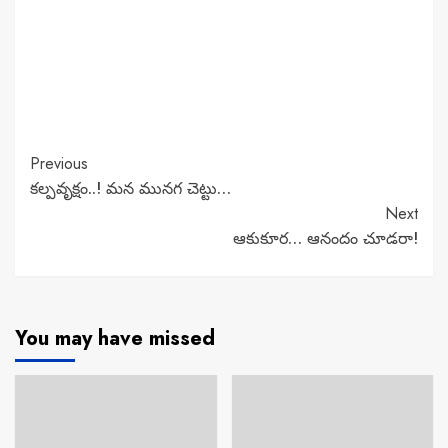
Continue
Previous
కల్పవృక్షం..! మన మునగ చెట్టు…
Reading
Next
ఆకుకూర… ఆనందం చూడరా!
You may have missed