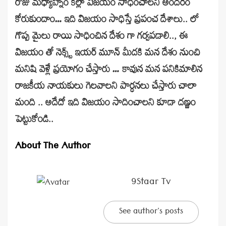
రోజు మధ్యాహ్నం కల్లా విజయం సాధించాలని అందరం
కోరుకుందాం… ఇది విజయం సాధిస్తే ప్రపంచ దేశాలు.. లో
గొప్ప మైలు రాయి సాధించిన దేశం గా గర్వపడాలి.., ఈ
విజయం తో నెక్స్ట్ ఇయర్ మూన్ మీదకి మన దేశం నుంచి
మనిషి వెళ్లే ప్రయోగం చేస్తారు … కావున మన పనికిమాలిన
రాజకీయ నాయకులు గెలవాలని పార్ధనలు చేస్తారు చాలా
మంది .. అదేదో ఇది విజయం సాదించాలని కూడా దణ్ణం
పెట్టుకోండి..
About The Author
9Staar Tv
See author's posts