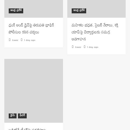
ఆంధ్ర ప్రదేశ్
ఆంధ్ర ప్రదేశ్
డ్రంక్ అండ్ డ్రైవ్‌పై తిరుపతి ట్రాఫిక్
మహిళల భద్రత, సైబర్ నేరాలు, శక్తి
పోలీసుల కఠిన చర్యలు
యాప్‌పై విద్యార్థులకు సమగ్ర
అవగాహన
Eswar
1 day ago
Eswar
1 day ago
క్రైమ్
ఫీచర్