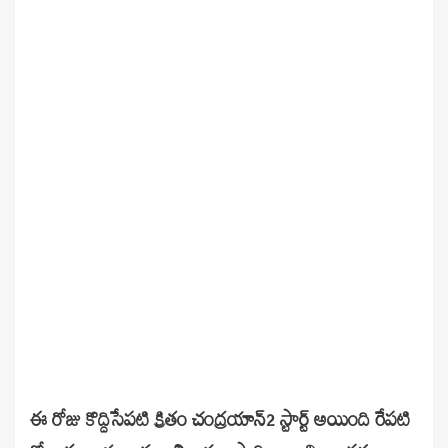
ఈ రోజు కొద్దిసేపటి క్రితం చంద్రయాన్2 స్టార్ట్ అయింది రేపటి