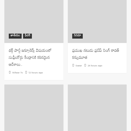
జాతీయం
ఫీచర్
సినిమా
థర్డ్ పార్టీ ఇన్సూరెన్స్ విషయంలో
ప్రముఖ నటుడు ప్రదీప్ సింగ్ రావత్
సుప్రీంకోర్టు కేంద్రానికి కఠినమైన
కన్నుమూత
ఆదేశాలు..
Eswar
24 hours ago
9Staar Tv
12 hours ago