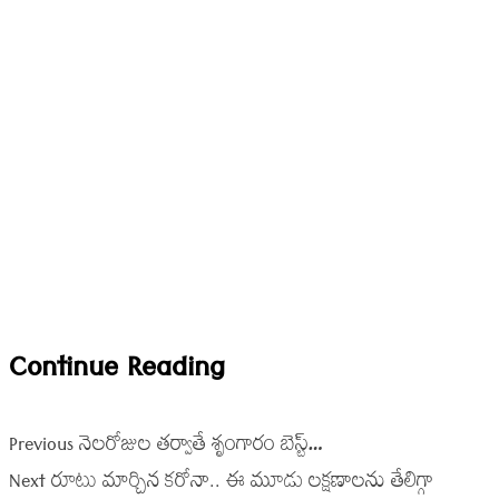
Continue Reading
Previous
నెలరోజుల తర్వాతే శృంగారం బెస్ట్…
Next
రూటు మార్చిన కరోనా.. ఈ మూడు లక్షణాలను తేలిగ్గా