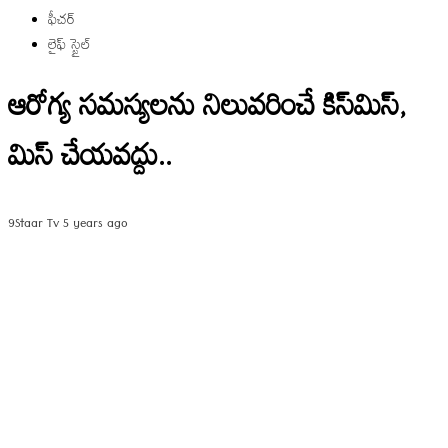
ఫీచర్
లైఫ్ స్టైల్
ఆరోగ్య సమస్యలను నిలువరించే కిస్‌మిస్,
మిస్ చేయవద్దు..
9Staar Tv
5 years ago