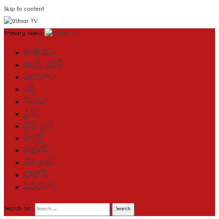
Skip to content
Primary Menu
జాతీయం
ఆంధ్ర ప్రదేశ్
తెలంగాణ
భక్తి
సినిమా
క్రైమ్
లైఫ్ స్టైల్
స్పోర్ట్స్
బిజినెస్
టెక్నాలజీ
ఫొటోస్
వీడియోస్
Search for: