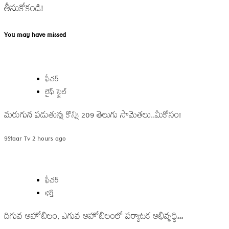
తీసుకోకండి!
You may have missed
ఫీచర్
లైఫ్ స్టైల్
మరుగున పడుతున్న కొన్ని 209 తెలుగు సామెతలు..మీకోసం!
9Staar Tv
2 hours ago
ఫీచర్
భక్తి
దిగువ అహోబిలం, ఎగువ అహోబిలంలో పర్యాటక అభివృద్ధి…