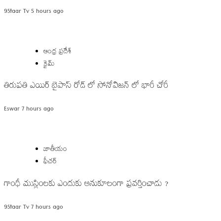
9Staar Tv
5 hours ago
ఆంధ్ర ప్రదేశ్
క్రైమ్
తిరుపతి ఎయిర్ బైపాస్ రోడ్ లో సోనోవిజన్ లో భారీ చోరీ
Eswar
7 hours ago
జాతీయం
ఫీచర్
గాంధీ ముస్లింలకు ఎందుకు అనుకూలంగా ప్రవర్తించాడు ?
9Staar Tv
7 hours ago