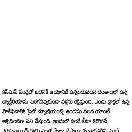
కిస్‌మిస్ పండ్లలో ఒలెనిక్ అయాసిడ్ ఉన్నందువలన దంతాలలో ఉన్న
బ్యాక్టీరియాను పెరగనివ్వకుండా పళ్లను రక్షిస్తుంది. ఎండు ద్రాక్షలో ఉన్న
పాలీఫినాలిక్ పైటో న్యూట్రియంట్స్ ఉండడం వలన యాంటీ
ఆక్సిడెంట్‌గా పని చేస్తుంది. ఇందులో ఉండే బీటా కెరొటిన్,