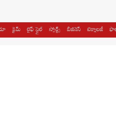
ిమా
క్రైమ్
లైఫ్ స్టైల్
స్పోర్ట్స్
బిజినెస్
టెక్నాలజీ
ఫొట