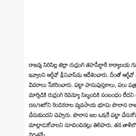
రాజన్న సిరిసిల్ల జిల్లా రుద్రంగి తహసీల్దార్‌ కార్యాలయ
ఇవ్వాలని ఆర్డీవో శ్రీనివాస్‌ను ఆదేశించారు. దీంతో ఆర
వివరాలు సేకరించారు. పట్టా పాసుపుస్తకాలు, పలు పత్రా
మార్పిడికి రుద్రంగి రెవెన్యూ సిబ్బందికి సంబంధం లే
130/14లోని రెండెకరాల వ్యవసాయ భూమి పొలాస రాజలి
చేసుకుందని చెప్పారు. పొలాస జల ఒక్కరే పట్టా చేసు
మాట్లాడుకోవాలని సూచించినట్లు తెలిపారు. తన తాళి