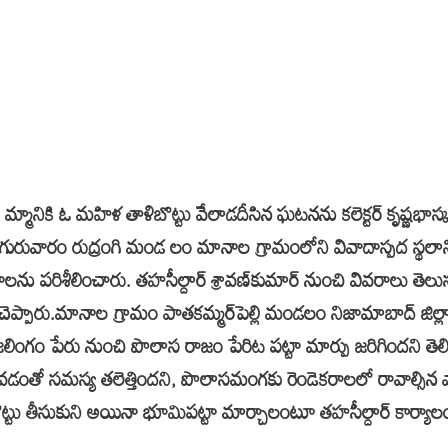
 గు మ్మానికి ఓ మహిళ తాళిబొట్టు వేలాడదీసిన ఘటనను కలెక్టర్‌ కృష్ణభాస్కర
్డీవో గురువారం రుద్రంగి మండ లం మానాల గ్రామంలోని వివాదాస్పద స్థలాన్
లను పరిశీలించారు. తహసీల్దార్‌ శ్రావణ్‌కుమార్‌ నుంచి వివరాలు తెల
దని చెప్పారు.మానాల గ్రామం పాతకమ్మర్‌పెల్లి మండలం నిజామాబాద్‌ జి
ంగం పేరు నుంచి పొలాస రాజం పేరిట పట్టా మార్పు జరిగిందని తెల
కోవడంతో సమస్య తలెత్తిందని, పొలాసమంగకు రెండెకరాలలో రావాల్సిన 
బొట్టు తీసుకుని అయినా భూమిపట్టా మార్చాలంటూ తహసీల్దార్‌ కార్య