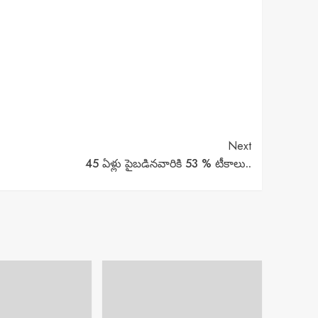
Next
45 ఏళ్లు పైబడినవారికి 53 % టీకాలు..