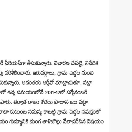
్‌ సీరియస్‌గా తీసుకున్నారు. విచారణ చేపట్టి, నివేదిక
ని పరిశీలించారు. ఇరువర్గాలు, గ్రామ పెద్దల నుంచి
ుసుకున్నారు. అనంతరం ఆర్డీవో మాట్లాడుతూ, పట్టా
ల్లాలో ఉన్న సమయంలోనే 2011–12లో సర్వేనంబర్‌
ిపారు. తర్వాత రాజం కోడలు పొలాస జల పట్టా
వాటా కుటుంబ సమస్య కాబట్టి గ్రామ పెద్దల సమక్షంలో
ాలయం గుమ్మానికి మంగ తాళిబొట్టు వేలాడదీసిన విషయం