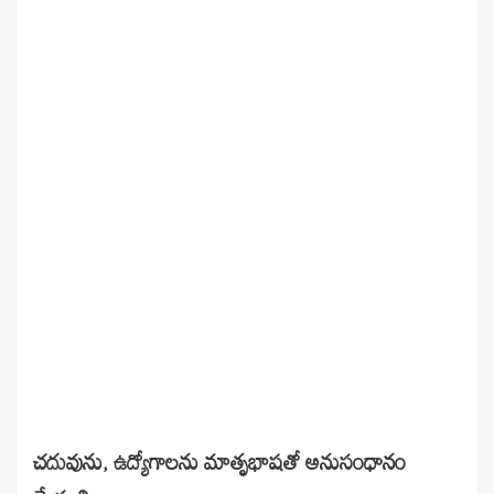
చదువును, ఉద్యోగాలను మాతృభాషతో అనుసంధానం