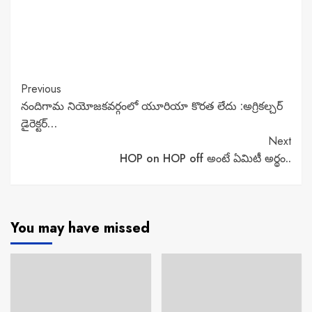
Continue
Previous
నందిగామ నియోజకవర్గంలో యూరియా కొరత లేదు :అగ్రికల్చర్
Reading
డైరెక్టర్…
Next
HOP on HOP off అంటే ఏమిటీ అర్థం..
You may have missed