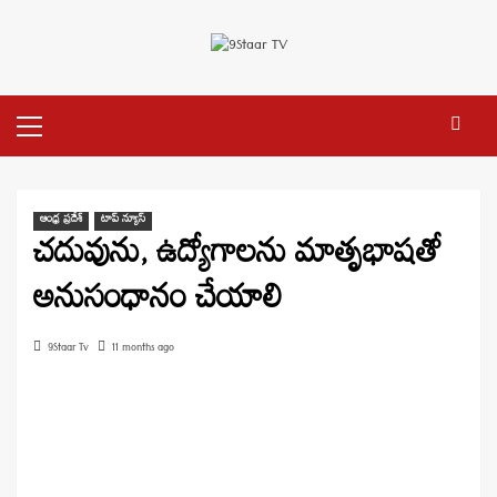
Skip
to
content
Primary
Menu
ఆంధ్ర ప్రదేశ్
టాప్ న్యూస్
చదువును, ఉద్యోగాలను మాతృభాషతో
అనుసంధానం చేయాలి
9Staar Tv
11 months ago