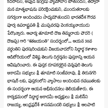
కదలాలని, అప్పుడే ఇంగ్లీషు వ్యామోహం పోతుందని, తద్వారా
మన మాతృభాషను పరిరక్షించుకుని, ముందుతరాలకు
సగర్వంగా అందించడం సాధ్యమౌతుందని భారతదేశ గౌరవ
పూర్వ ఉపరాష్ట్రపతి శ్రీ ముప్పవరపు వెంకయ్యనాయుడు
పేర్కొన్నారు. ఆచార్య తూమాటి దొణ తిమ్మరాయ చౌదరి (
దొణప్ప) గారి ‘శతజయంతి’ సందర్భంలో… ఆయన 30వ
వర్ధంతిని పురస్కరించుకుని విజయవాడలోని సిద్ధార్థ కళాశాల
ఆడిటోరియంలో విశిష్ట తెలుగు దిగ్దర్శనం పుస్తకాన్ని ఆయన
ఆవిష్కరించారు. ఈ పుస్తక రూపకర్తలైన చెన్నపురి తెలుగు
అకాడమీ సభ్యులు శ్రీ తూమాటి సంజీవరావు, శ్రీ తిరునగరి
భాస్కర్ లకు, పుస్తకంలోని వ్యాసాలు అందించిన రచయితలకు
ఈ సందర్భంగా ఆయన అభినందనలు తెలియజేశారు. ఈ
కార్యక్రమంలో సిద్ధార్థ అకాడమీ అధ్యక్షులు శ్రీ మలినేని
రాజయ్య, ఆంధ్రప్రదేశ్ శాసనమండలి సభ్యులు శ్రీ ఆలపాటి