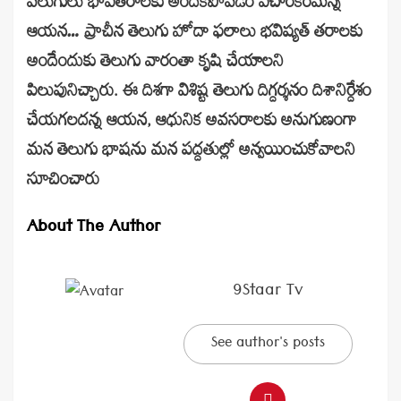
వెలుగులు భావితరాలకు అందకపోవడం విచారకరమన్న
ఆయన… ప్రాచీన తెలుగు హోదా ఫలాలు భవిష్యత్ తరాలకు
అందేందుకు తెలుగు వారంతా కృషి చేయాలని
పిలుపునిచ్చారు. ఈ దిశగా విశిష్ట తెలుగు దిగ్దర్శనం దిశానిర్దేశం
చేయగలదన్న ఆయన, ఆధునిక అవసరాలకు అనుగుణంగా
మన తెలుగు భాషను మన పద్దతుల్లో అన్వయించుకోవాలని
సూచించారు
About The Author
9Staar Tv
See author's posts