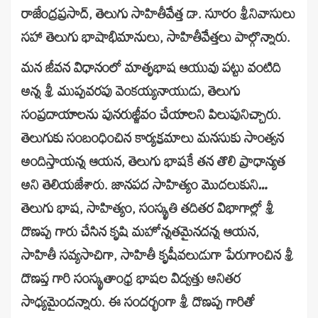
రాజేంద్రప్రసాద్, తెలుగు సాహితీవేత్త డా. సూరం శ్రీనివాసులు
సహా తెలుగు భాషాభిమానులు, సాహితీవేత్తలు పాల్గొన్నారు.
మన జీవన విధానంలో మాతృభాష ఆయువు పట్టు వంటిది
అన్న శ్రీ ముప్పవరపు వెంకయ్యనాయుడు, తెలుగు
సంప్రదాయాలను పునరుజ్జీవం చేయాలని పిలుపునిచ్చారు.
తెలుగుకు సంబంధించిన కార్యక్రమాలు మనసుకు సాంత్వన
అందిస్తాయన్న ఆయన, తెలుగు భాషకే తన తొలి ప్రాధాన్యత
అని తెలియజేశారు. జానపద సాహిత్యం మొదలుకుని…
తెలుగు భాష, సాహిత్యం, సంస్కృతి తదితర విభాగాల్లో శ్రీ
దొణప్ప గారు చేసిన కృషి మహోన్నతమైనదన్న ఆయన,
సాహితీ సవ్యసాచిగా, సాహితీ కృషీవలుడుగా పేరుగాంచిన శ్రీ
దొణప్త గారి సంస్కృతాంధ్ర భాషల విద్వత్తు అనితర
సాధ్యమైందన్నారు. ఈ సందర్భంగా శ్రీ దొణప్ప గారితో