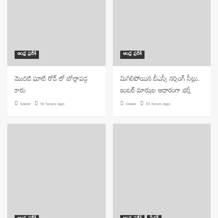
ఆంధ్ర ప్రదేశ్
ఆంధ్ర ప్రదేశ్
మొదటి ఘాట్ రోడ్ లో బోల్తాపడ్డ
మిగిలిపోయిన బీఎస్సీ నర్సింగ్ సీట్లు..
కారు
ఇంటర్ మార్కుల ఆధారంగా భర్తీ
Eswar
10 hours ago
Eswar
10 hours ago