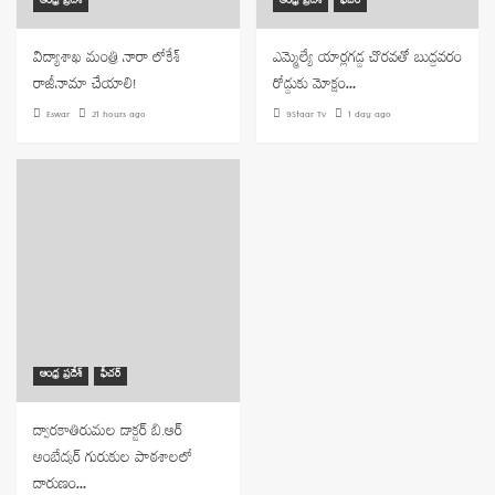
ఆంధ్ర ప్రదేశ్
ఆంధ్ర ప్రదేశ్
ఫీచర్
విద్యాశాఖ మంత్రి నారా లోకేశ్
ఎమ్మెల్యే యార్లగడ్డ చొరవతో బుద్దవరం
రాజీనామా చేయాలి!
రోడ్డుకు మోక్షం…
Eswar
21 hours ago
9Staar Tv
1 day ago
ఆంధ్ర ప్రదేశ్
ఫీచర్
ద్వారకాతిరుమల డాక్టర్ బి.ఆర్
అంబేద్కర్ గురుకుల పాఠశాలలో
దారుణం…