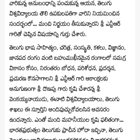
వారికున్న అనుబంధాన్ని పంచుకున్న ఆయన, తెలుగు
విశ్వవిద్యాలయ తొలి ఉపకులపతిగా వారిని నియమించిన
సందర్భంలో… మంచి నిర్ణయం తీసుకున్నారని శ్రీ ఎన్టీఆర్
గారితో చెప్పిన విషయాన్ని గుర్తు చేశారు.
తెలుగు భాష సాహిత్యం, చరిత్ర, సంస్కృతి, కళలు, విజ్ఞానం,
జానపద రంగం వంటి బహుముఖీనమైన రంగాలలో సమగ్ర
వికాసం కోసం, నిరంతరం బోధన, పరిశోధన, ప్రదర్శన,
ప్రచురణ కొనసాగాలని శ్రీ ఎన్టీఆర్ గారి ఆకాంక్షలకు
అనుగుణంగా శ్రీ దొణప్ప గారు కృషి చేశారన్న శ్రీ
వెంకయ్యనాయుడు, ఈనాటి విశ్వవిద్యాలయాలు, తెలుగు
శాఖలు ఈ స్ఫూర్తిని అందిపుచ్చుకోవలసిన అవసరం
ఉందన్నారు. ఎంతో మంది మహనీయుల కృషి ఫలితంగా…
భారతప్రభుత్వం తెలుగుకు ప్రాచీన హోదా ఇచ్చినా, తెలుగు