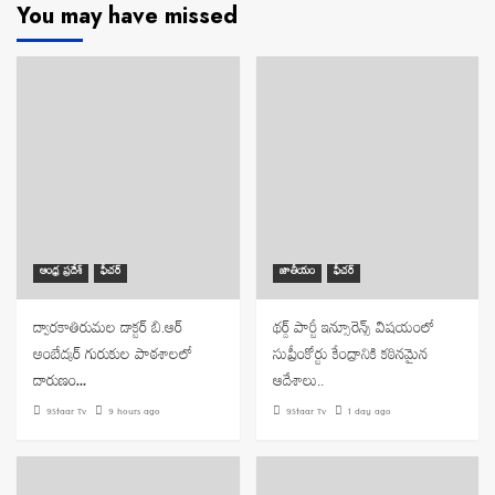
You may have missed
ఆంధ్ర ప్రదేశ్
ఫీచర్
జాతీయం
ఫీచర్
ద్వారకాతిరుమల డాక్టర్ బి.ఆర్
థర్డ్ పార్టీ ఇన్సూరెన్స్ విషయంలో
అంబేద్కర్ గురుకుల పాఠశాలలో
సుప్రీంకోర్టు కేంద్రానికి కఠినమైన
దారుణం…
ఆదేశాలు..
9Staar Tv
9 hours ago
9Staar Tv
1 day ago