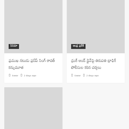
సినిమా
ఆంధ్ర ప్రదేశ్
ప్రముఖ నటుడు ప్రదీప్ సింగ్ రావత్
డ్రంక్ అండ్ డ్రైవ్‌పై తిరుపతి ట్రాఫిక్
కన్నుమూత
పోలీసుల కఠిన చర్యలు
Eswar
2 days ago
Eswar
2 days ago