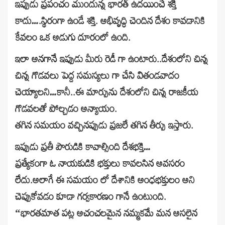
ఇప్పుడు ప్రపంచం ముందున్న భారత్ ఉదయించే శక్తి
కాదు….స్థిరంగా ఉండే శక్తి. అభివృద్ధి చెందిన దేశం కావడానికి
కేవలం ఒక అడుగు దూరంలో ఉంది.
ఇలా అనగానే ఇప్పుడు మీరు రెడీ గా ఉంటారు..దేశంలోని చిన్న
చిన్న గొడవలు పెద్ద సమస్యలు గా చేసి వితండవాదం
చెయ్యాలని…కానీ..ఈ మార్పును దేశంలోని చిన్న రాజకీయ
గొడవలతో పోల్చడం అన్యాయం.
తగిన సమయం వచ్చినప్పుడు ప్రజలే తగిన తీర్పు ఇస్తారు.
ఇప్పుడు ప్రతీ పౌరుడికి కావాల్సింది దేశభక్తి…
ప్రత్యేకంగా ఓ నాయకుడికి భక్తులు కావలసిన అవసరం
లేదు.అలాగే ఈ సమయం లో దేశానికి అంధభక్తులం అని
చెప్పుకోవడం కూడా గర్వకారణం గానే ఉంటుంది.
“భారతమాత పట్ల అచంచలమైన నమ్మకమే మన అసలైన