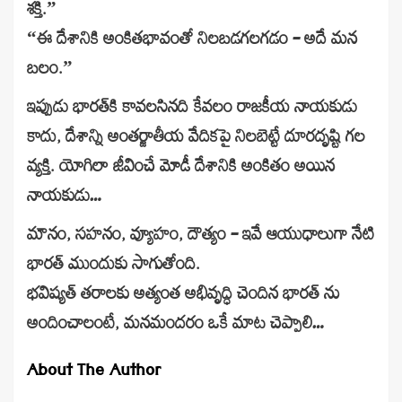
శక్తి.”
“ఈ దేశానికి అంకితభావంతో నిలబడగలగడం – అదే మన
బలం.”
ఇప్పుడు భారత్‌కి కావలసినది కేవలం రాజకీయ నాయకుడు
కాదు, దేశాన్ని అంతర్జాతీయ వేదికపై నిలబెట్టే దూరదృష్టి గల
వ్యక్తి. యోగిలా జీవించే మోడీ దేశానికి అంకితం అయిన
నాయకుడు…
మౌనం, సహనం, వ్యూహం, దౌత్యం – ఇవే ఆయుధాలుగా నేటి
భారత్ ముందుకు సాగుతోంది.
భవిష్యత్ తరాలకు అత్యంత అభివృద్ధి చెందిన భారత్ ను
అందించాలంటే, మనమందరం ఒకే మాట చెప్పాలి…
About The Author