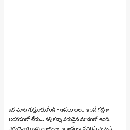
ఒక మాట గుర్తుంచుకోండి – అసలు బలం అంటే గట్టిగా
అరవడంలో లేదు… కత్తి కన్నా పదునైన మౌనంలో ఉంది.