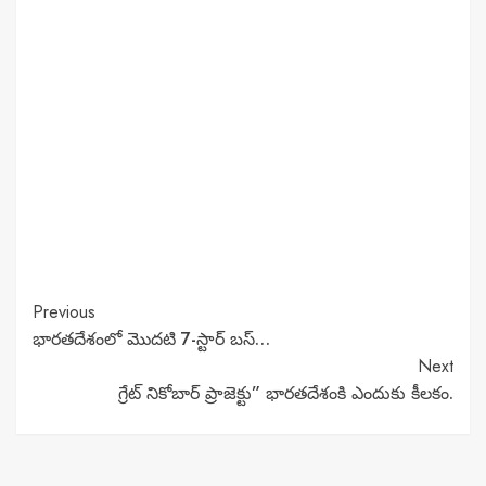
Continue
Previous
భారతదేశంలో మొదటి 7-స్టార్ బస్…
Reading
Next
గ్రేట్ నికోబార్ ప్రాజెక్టు” భారతదేశంకి ఎందుకు కీలకం.