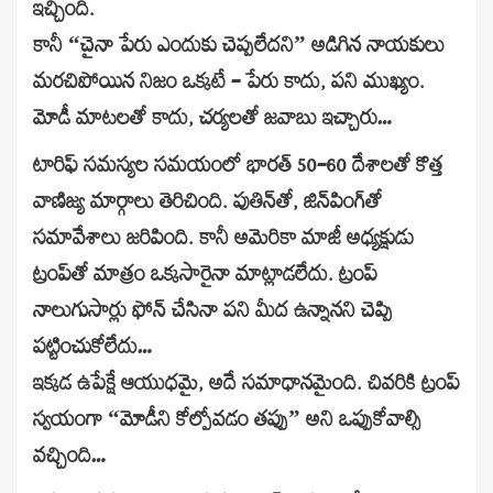
ఇచ్చింది.
కానీ “చైనా పేరు ఎందుకు చెప్పలేదని” అడిగిన నాయకులు
మరచిపోయిన నిజం ఒక్కటే – పేరు కాదు, పని ముఖ్యం.
మోడీ మాటలతో కాదు, చర్యలతో జవాబు ఇచ్చారు…
టారిఫ్ సమస్యల సమయంలో భారత్ 50–60 దేశాలతో కొత్త
వాణిజ్య మార్గాలు తెరిచింది. పుతిన్‌తో, జిన్‌పింగ్‌తో
సమావేశాలు జరిపింది. కానీ అమెరికా మాజీ అధ్యక్షుడు
ట్రంప్‌తో మాత్రం ఒక్కసారైనా మాట్లాడలేదు. ట్రంప్
నాలుగుసార్లు ఫోన్ చేసినా పని మీద ఉన్నానని చెప్పి
పట్టించుకోలేదు…
ఇక్కడ ఉపేక్షే ఆయుధమై, అదే సమాధానమైంది. చివరికి ట్రంప్‌
స్వయంగా “మోడీని కోల్పోవడం తప్పు” అని ఒప్పుకోవాల్సి
వచ్చింది…