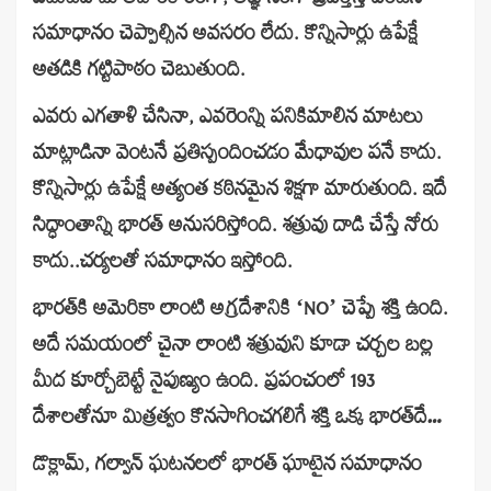
ఎదుటివాడు అహంకారంగా, అజ్ఞానంగా ప్రవర్తిస్తే వెంటనే
సమాధానం చెప్పాల్సిన అవసరం లేదు. కొన్నిసార్లు ఉపేక్షే
అతడికి గట్టిపాఠం చెబుతుంది.
ఎవరు ఎగతాళి చేసినా, ఎవరెంన్ని పనికిమాలిన మాటలు
మాట్లాడినా వెంటనే ప్రతిస్పందించడం మేధావుల పనే కాదు.
కొన్నిసార్లు ఉపేక్షే అత్యంత కఠినమైన శిక్షగా మారుతుంది. ఇదే
సిద్ధాంతాన్ని భారత్ అనుసరిస్తోంది. శత్రువు దాడి చేస్తే నోరు
కాదు..చర్యలతో సమాధానం ఇస్తోంది.
భారత్‌కి అమెరికా లాంటి అగ్రదేశానికి ‘NO’ చెప్పే శక్తి ఉంది.
అదే సమయంలో చైనా లాంటి శత్రువుని కూడా చర్చల బల్ల
మీద కూర్చోబెట్టే నైపుణ్యం ఉంది. ప్రపంచంలో 193
దేశాలతోనూ మిత్రత్వం కొనసాగించగలిగే శక్తి ఒక్క భారత్‌దే…
డొక్లామ్, గల్వాన్ ఘటనలలో భారత్ ఘాటైన సమాధానం