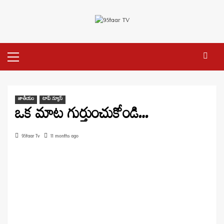
Skip
to
content
Primary
Menu
జాతీయం
టాప్ న్యూస్
ఒక మాట గుర్తుంచుకోండి…
9Staar Tv
11 months ago