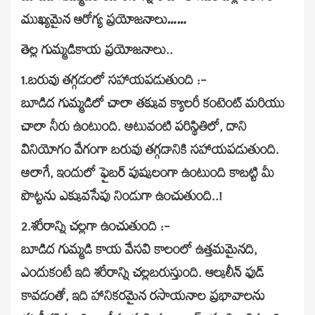
ముఖ్యమైన ఆరోగ్య ప్రయోజనాలు……
తెల్ల గుమ్మడికాయ ప్రయోజనాలు..
1.బరువు తగ్గడంలో సహాయపడుతుంది :-
బూడిద గుమ్మడిలో చాలా తక్కువ క్యాలరీ కంటెంట్ మరియు
చాలా నీరు ఉంటుంది. అటువంటి పరిస్థితిలో, దాని
వినియోగం వేగంగా బరువు తగ్గడానికి సహాయపడుతుంది.
అలాగే, ఇందులో ఫైబర్ పుష్కలంగా ఉంటుంది కాబట్టి మీ
పొట్టను ఎక్కువసేపు నిండుగా ఉంచుతుంది..!
2.శరీరాన్ని చల్లగా ఉంచుతుంది :-
బూడిద గుమ్మడి కాయ వేసవి కాలంలో ఉత్తమమైనది,
ఎందుకంటే ఇది శరీరాన్ని చల్లబరుస్తుంది. ఆల్కలీన్ ఫుడ్
కావడంతో, ఇది హానికరమైన రసాయనాల ప్రభావాలను