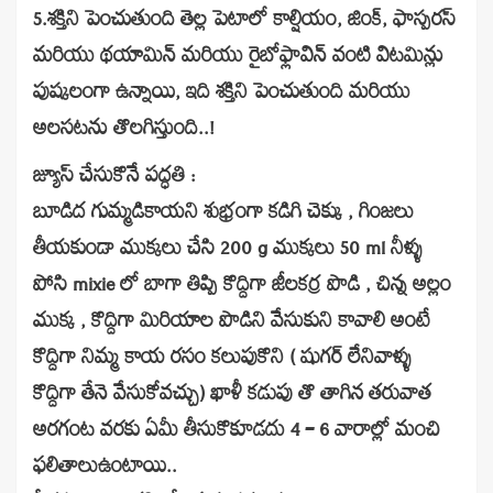
5.శక్తిని పెంచుతుంది తెల్ల పెటాలో కాల్షియం, జింక్, ఫాస్పరస్
మరియు థయామిన్ మరియు రైబోఫ్లావిన్ వంటి విటమిన్లు
పుష్కలంగా ఉన్నాయి, ఇది శక్తిని పెంచుతుంది మరియు
అలసటను తొలగిస్తుంది..!
జ్యూస్ చేసుకొనే పద్ధతి :
బూడిద గుమ్మడికాయని శుభ్రంగా కడిగి చెక్కు , గింజలు
తీయకుండా ముక్కలు చేసి 200 g ముక్కలు 50 ml నీళ్ళు
పోసి mixie లో బాగా తిప్పి కొద్దిగా జీలకర్ర పొడి , చిన్న అల్లం
ముక్క , కొద్దిగా మిరియాల పొడిని వేసుకుని కావాలి అంటే
కొద్దిగా నిమ్మ కాయ రసం కలుపుకొని ( షుగర్ లేనివాళ్ళు
కొద్దిగా తేనె వేసుకోవచ్చు) ఖాళీ కడుపు తొ తాగిన తరువాత
అరగంట వరకు ఏమీ తీసుకొకూడదు 4 – 6 వారాల్లో మంచి
ఫలితాలుఉంటాయి..