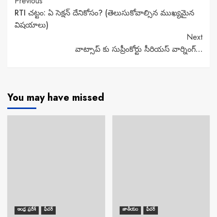
Continue
Previous
RTI చట్టం: ఏ సెక్షన్ దేనికోసం? (తెలుసుకోవాల్సిన ముఖ్యమైన
Reading
విషయాలు)
Next
వాట్సాప్ కు సుప్రీంకోర్టు సీరియస్ వార్నింగ్…
You may have missed
ఆంధ్ర ప్రదేశ్
ఫీచర్
జాతీయం
ఫీచర్