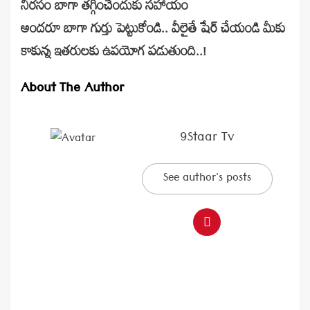
నీరసం బాగా తగ్గించేందుకు సహాయం
అందరూ బాగా గుర్తు పెట్టుకోండి.. వీలైతే షేర్ చేయండి మీకు
కాకున్న ఇతరులకు ఉపయోగ పడుతుంది..!
About The Author
9Staar Tv
See author's posts