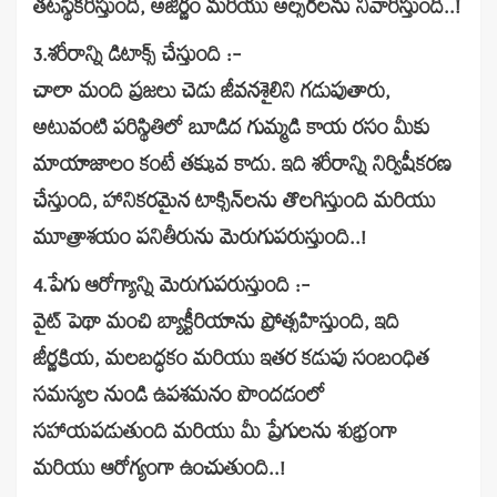
తటస్థీకరిస్తుంది, అజీర్ణం మరియు అల్సర్‌లను నివారిస్తుంది..!
3.శరీరాన్ని డిటాక్స్ చేస్తుంది :-
చాలా మంది ప్రజలు చెడు జీవనశైలిని గడుపుతారు,
అటువంటి పరిస్థితిలో బూడిద గుమ్మడి కాయ రసం మీకు
మాయాజాలం కంటే తక్కువ కాదు. ఇది శరీరాన్ని నిర్విషీకరణ
చేస్తుంది, హానికరమైన టాక్సిన్‌లను తొలగిస్తుంది మరియు
మూత్రాశయం పనితీరును మెరుగుపరుస్తుంది..!
4.పేగు ఆరోగ్యాన్ని మెరుగుపరుస్తుంది :-
వైట్ పెథా మంచి బ్యాక్టీరియాను ప్రోత్సహిస్తుంది, ఇది
జీర్ణక్రియ, మలబద్ధకం మరియు ఇతర కడుపు సంబంధిత
సమస్యల నుండి ఉపశమనం పొందడంలో
సహాయపడుతుంది మరియు మీ ప్రేగులను శుభ్రంగా
మరియు ఆరోగ్యంగా ఉంచుతుంది..!