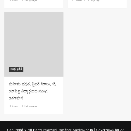
Eswar
2 days ago
Eswar
2 days ago
ఆంధ్ర ప్రదేశ్
మహిళల భద్రత, సైబర్ నేరాలు, శక్తి
యాప్‌పై విద్యార్థులకు సమగ్ర
అవగాహన
Eswar
2 days ago
Copyright © All rights reserved. Hosting: MediaOne.in
|
CoverNews
by AF