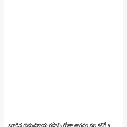
బూడిద గుమ్మడికాయ రసాన్ని రోజూ తాగడం వల్ల కలిగే 5