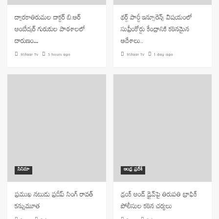
ద్వారకాతిరుమల డాక్టర్ బి.ఆర్
థర్డ్ పార్టీ ఇన్సూరెన్స్ విషయంలో
అంబేద్కర్ గురుకుల పాఠశాలలో
సుప్రీంకోర్టు కేంద్రానికి కఠినమైన
దారుణం…
ఆదేశాలు..
9Staar Tv
5 hours ago
9Staar Tv
1 day ago
సినిమా
ఆంధ్ర ప్రదేశ్
ప్రముఖ నటుడు ప్రదీప్ సింగ్ రావత్
డ్రంక్ అండ్ డ్రైవ్‌పై తిరుపతి ట్రాఫిక్
కన్నుమూత
పోలీసుల కఠిన చర్యలు