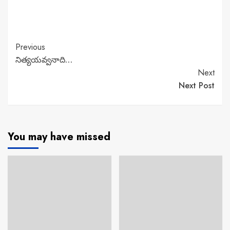
Continue
Previous
నిత్యయవ్వనాది…
Reading
Next
Next Post
You may have missed