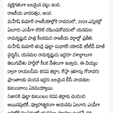
వ్యక్తిగతంగా బలమైన పట్టు ఉంది.
రాజకీయ వారసత్వం, అండ
మహేష్ కుమార్ రాజకీయాల్లోకి రావడంలో, 2024 ఎన్నికల్లో
ఏలూరు ఎంపీగా టికెట్ దక్కించుకోవడంలో యనమల
రామకృష్ణుడి పాత్ర కీలకమని రాజకీయ వర్గాల్లో ప్రతీతి.
మహేష్ కుమార్ తండ్రి పుట్టా సుధాకర్ యాదవ్ (టీటీడీ మాజీ
చైర్మన్), యనమల రామకృష్ణుడు ఇద్దరూ దశాబ్దాలుగా
తెలుగుదేశం పార్టీలో కీలక నేతలుగా ఉన్నారు. ఈ వియ్యం
ద్వారా రాయలసీమ (కడప జిల్లా), కోస్తా (తూర్పు గోదావరి)
ప్రాంతాలకు చెందిన ఇద్దరు బలమైన బీసీ నాయకుల
కుటుంబాలు ఏకమయ్యాయి.
నిజానికి పుట్టా కుటుంబం కడప జిల్లాకు చెందింది
అయినప్పటికీ, వ్యూహాత్మకంగా ఆయనను ఏలూరు ఎంపీగా