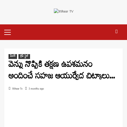
Skip
to
content
Primary
Menu
ఫీచర్
లైఫ్ స్టైల్
వెన్ను నొప్పికి తక్షణ ఉపశమనం
అందించే సహజ ఆయుర్వేద చిట్కాలు…
9Staar Tv
3 months ago