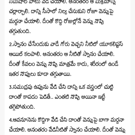
నిమిషాల పాటు వేడి చేయాలి. అనంత‌రం ఆ మిశ్ర‌మాన్ని
చ‌ల్లార్చాలి. దాన్ని సీసాలో నిల్వ చేసుకుని రోజూ వెన్నుపై
మ‌ర్ద‌నా చేయాలి. దీంతో కొద్ది రోజుల్లోనే వెన్ను నొప్పి
త‌గ్గుతుంది.
2.స్నానం చేసేందుకు వాడే గోరు వెచ్చ‌ని నీటిలో యూక‌లిప్ట‌స్
ఆయిల్ క‌ల‌పాలి. అనంత‌రం ఆ నీటితో స్నానం చేయాలి.
దీంతో కేవ‌లం వెన్ను నొప్పి మాత్ర‌మే కాదు, శ‌రీరంలో ఉండే
ఇత‌ర నొప్పులు కూడా త‌గ్గుతాయి.
3.స‌ముద్ర‌పు ఉప్పును వేడి చేసి దాన్ని ఒక వ‌స్త్రంలో చుట్టి
దాంతో కాప‌డం పెడితే.. ఎంత‌టి నొప్పి అయినా ఇట్టే
త‌గ్గిపోతుంది.
4.ఆవ‌నూనెను కొద్దిగా వేడి చేసి దాంతో వెన్నుపై బాగా మ‌ర్ద‌నా
చేయాలి. అనంత‌రం వేడినీటితో స్నానం చేయాలి. దీంతో వెన్ను