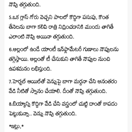
నొప్పి త‌గ్గుతుంది.
5.ఒక గ్లాస్ గోరు వెచ్చ‌ని పాల‌లో కొద్దిగా ప‌సుపు, కొంత
తేనెల‌ను బాగా క‌లిపి రాత్రి నిద్రించ‌డానికి ముందు తాగితే
ఎలాంటి నొప్పి అయినా త‌గ్గుతుంది.
6.అల్లంలో ఉండే యాంటీ ఇన్‌ఫ్లామేట‌రీ గుణాలు నొప్పుల‌ను
త‌గ్గిస్తాయి. అల్లంతో టీ చేసుకుని తాగితే నొప్పుల నుంచి
ఉప‌శ‌మ‌నం ల‌భిస్తుంది.
7.హెర్బ‌ల్ ఆయిల్‌తో వెన్నుపై బాగా మ‌ర్ద‌నా చేసి అనంతరం
వేడి నీటితో స్నానం చేయాలి. దీంతో నొప్పి త‌గ్గుతుంది.
8.బియ్యాన్ని కొద్దిగా వేడి చేసి వ‌స్త్రంలో చుట్టి దాంతో కాప‌డం
పెట్టుకున్నా.. వెన్ను నొప్పి త‌గ్గుతుంది.
*ఇట్లు,*