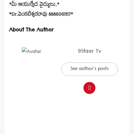
*మీ ఆయుర్వేద వైద్యులు,*
*Dr.వెంకటేశ్వరరావు 8886061117*
About The Author
9Staar Tv
See author's posts