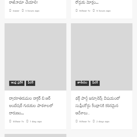
రాజీనామా చేయాలి!
రోడ్డుకు మోక్షం…
Eswar
5 hours ago
9Staar Tv
9 hours ago
ఆంధ్ర ప్రదేశ్
ఫీచర్
జాతీయం
ఫీచర్
ద్వారకాతిరుమల డాక్టర్ బి.ఆర్
థర్డ్ పార్టీ ఇన్సూరెన్స్ విషయంలో
అంబేద్కర్ గురుకుల పాఠశాలలో
సుప్రీంకోర్టు కేంద్రానికి కఠినమైన
దారుణం…
ఆదేశాలు..
9Staar Tv
1 day ago
9Staar Tv
2 days ago