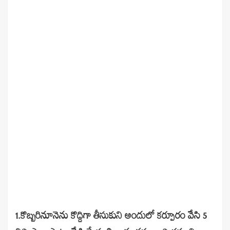
1.కొబ్బ‌రినూనెను కొద్దిగా తీసుకుని అందులో క‌ర్పూరం వేసి 5