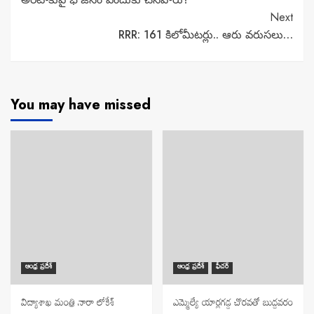
Reading
Next
RRR: 161 కిలోమీటర్లు.. ఆరు వరుసలు…
You may have missed
ఆంధ్ర ప్రదేశ్
ఆంధ్ర ప్రదేశ్
ఫీచర్
విద్యాశాఖ మంత్రి నారా లోకేశ్
ఎమ్మెల్యే యార్లగడ్డ చొరవతో బుద్దవరం