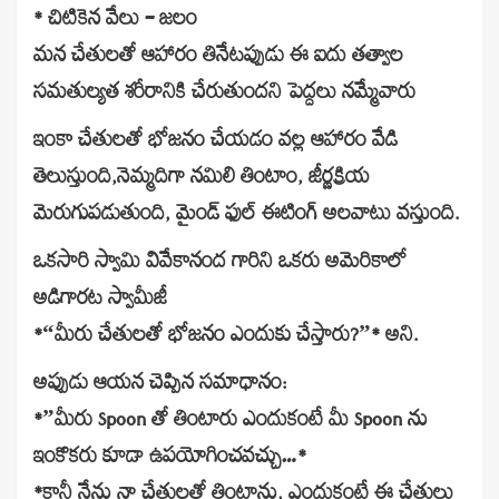
* చిటికెన వేలు – జలం
మన చేతులతో ఆహారం తినేటప్పుడు ఈ ఐదు తత్వాల
సమతుల్యత శరీరానికి చేరుతుందని పెద్దలు నమ్మేవారు
ఇంకా చేతులతో భోజనం చేయడం వల్ల ఆహారం వేడి
తెలుస్తుంది,నెమ్మదిగా నమిలి తింటాం, జీర్ణక్రియ
మెరుగుపడుతుంది, మైండ్ ఫుల్ ఈటింగ్ అలవాటు వస్తుంది.
ఒకసారి స్వామి వివేకానంద గారిని ఒకరు అమెరికాలో
అడిగారట స్వామీజీ
*“మీరు చేతులతో భోజనం ఎందుకు చేస్తారు?”* అని.
అప్పుడు ఆయన చెప్పిన సమాధానం:
*”మీరు Spoon తో తింటారు ఎందుకంటే మీ Spoon ను
ఇంకొకరు కూడా ఉపయోగించవచ్చు…*
*కానీ నేను నా చేతులతో తింటాను, ఎందుకంటే ఈ చేతులు