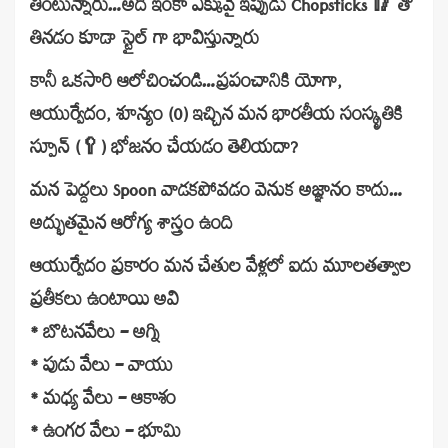
తింటున్నారు…అది ఇంకా ఎక్కువై ఇప్పుడు Chopsticks 🥢 తో
తినడం కూడా స్టైల్ గా భావిస్తున్నారు
కానీ ఒకసారి ఆలోచించండి…ప్రపంచానికి యోగా,
ఆయుర్వేదం, శూన్యం (0) ఇచ్చిన మన భారతీయ సంస్కృతికి
స్పూన్ (🥄) భోజనం చేయడం తెలియదా?
మన పెద్దలు Spoon వాడకపోవడం వెనుక అజ్ఞానం కాదు…
అద్భుతమైన ఆరోగ్య శాస్త్రం ఉంది
ఆయుర్వేదం ప్రకారం మన చేతుల వేళ్లలో ఐదు మూలతత్వాల
ప్రతీకలు ఉంటాయి అవి
* బొటనవేలు – అగ్ని
* పుడు వేలు – వాయు
* మధ్య వేలు – ఆకాశం
* ఉంగర వేలు – భూమి