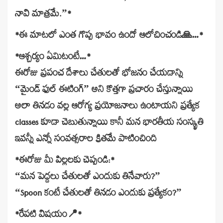
నావి మాత్రమే.”*
*ఈ మాటలో ఎంత గొప్ప భావం ఉందో ఆలోచించండి🙏…*
*ఆశ్చర్యం ఏమిటంటే…*
ఈరోజు ప్రపంచ దేశాలు చేతులతో భోజనం చేయడాన్ని
“మైండ్ ఫుల్ ఈటింగ్” అని కొత్తగా ప్రచారం చేస్తున్నాయి
అలా తినడం వల్ల ఆరోగ్య ప్రయోజనాలు ఉంటాయని ప్రత్యేక
classes కూడా చెబుతున్నాయి కానీ మన భారతీయ సంస్కృతి
ఇవన్నీ ఎన్నో సంవత్సరాల క్రితమే పాటించింది
*ఈరోజు మీ పిల్లలకు చెప్పండి:*
“మన పెద్దలు చేతులతో ఎందుకు తినేవారు?”
“Spoon కంటే చేతులతో తినడం ఎందుకు ప్రత్యేకం?”
*రేపటి విషయం📍*