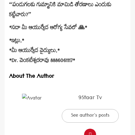
“పండుగలకు గుమ్మానికి మామిడి తోరణాలు ఎందుకు
కట్టేవారు?”
*సదా మీ ఆయుర్వేద ఆరోగ్య సేవలో 🙏*
*ఇట్లు,*
*మీ ఆయుర్వేద వైద్యులు,*
*Dr. వెంకటేశ్వరరావు 8886061117*
About The Author
9Staar Tv
See author's posts