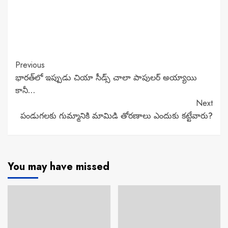
Continue
Previous
భారత్‌లో ఇప్పుడు చియా సీడ్స్ చాలా పాపులర్ అయ్యాయి
Reading
కానీ…
Next
పండుగలకు గుమ్మానికి మామిడి తోరణాలు ఎందుకు కట్టేవారు?
You may have missed