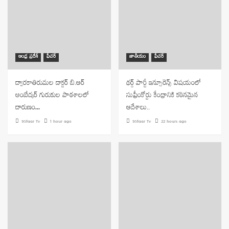
ఆంధ్ర ప్రదేశ్
ఫీచర్
జాతీయం
ఫీచర్
ద్వారకాతిరుమల డాక్టర్ బి.ఆర్
థర్డ్ పార్టీ ఇన్సూరెన్స్ విషయంలో
అంబేద్కర్ గురుకుల పాఠశాలలో
సుప్రీంకోర్టు కేంద్రానికి కఠినమైన
దారుణం…
ఆదేశాలు..
9Staar Tv
1 hour ago
9Staar Tv
22 hours ago