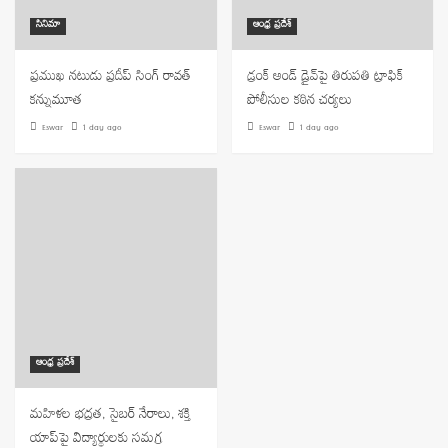
సినిమా
ఆంధ్ర ప్రదేశ్
ప్రముఖ నటుడు ప్రదీప్ సింగ్ రావత్
డ్రంక్ అండ్ డ్రైవ్‌పై తిరుపతి ట్రాఫిక్
కన్నుమూత
పోలీసుల కఠిన చర్యలు
Eswar
1 day ago
Eswar
1 day ago
ఆంధ్ర ప్రదేశ్
మహిళల భద్రత, సైబర్ నేరాలు, శక్తి
యాప్‌పై విద్యార్థులకు సమగ్ర