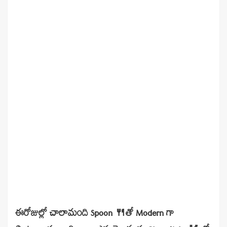
ఈరోజుల్లో చాలామంది Spoon 🍴తో Modern గా