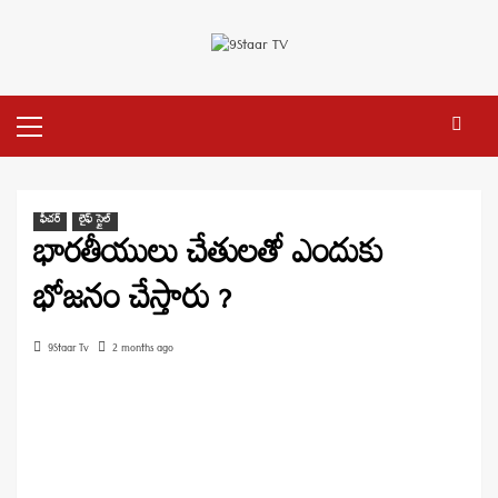
Skip
to
content
Primary
Menu
ఫీచర్
లైఫ్ స్టైల్
భారతీయులు చేతులతో ఎందుకు
భోజనం చేస్తారు ?
9Staar Tv
2 months ago