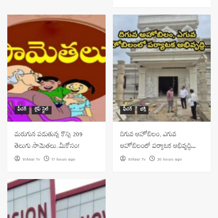
ఫీచర్
లైఫ్ స్టైల్
ఫీచర్
భక్తి
మరుగున పడుతున్న కొన్ని 209
దిగువ అహోబిలం, ఎగువ
తెలుగు సామెతలు..మీకోసం!
అహోబిలంలో పర్యాటక అభివృద్ధి…
9Staar Tv
17 hours ago
9Staar Tv
20 hours ago