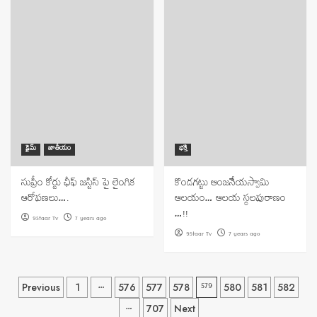
క్రైమ్
జాతీయం
భక్తి
సుప్రీం కోర్టు ఛీఫ్ జస్టిస్ పై లైంగిక
కొండగట్టు ఆంజనేయస్వామి
ఆరోపణలు….
ఆలయం… ఆలయ స్థలపురాణం
…!!
9Staar Tv
7 years ago
9Staar Tv
7 years ago
Posts
…
579
Previous
1
576
577
578
580
581
582
…
707
Next