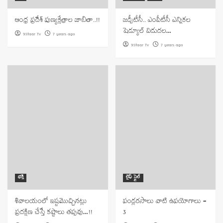
ఆంధ్ర ప్రదేశ్ పుణ్యక్షేత్రాల జాబితా..!!
జడ్పీటీసీ.. ఎంపీటీసీ ఎన్నికల
షెడ్యూల్‌ విడుదల…
9Staar Tv
7 years ago
9Staar Tv
7 years ago
భక్తి
లైఫ్ స్టైల్
శివాలయంలో ఇష్టమొచ్చినట్లు
పండ్లరసాలు వాటి ఉపయోగాలు –
ప్రదక్షిణ చేస్తే కష్టాలు తప్పవు…!!
3