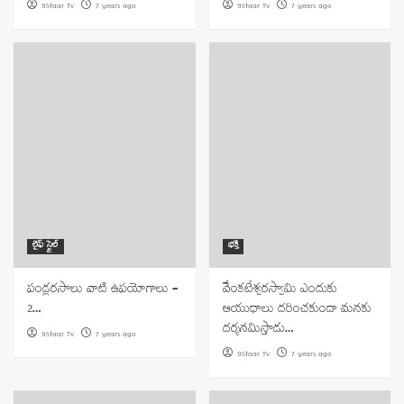
9Staar Tv
7 years ago
9Staar Tv
7 years ago
లైఫ్ స్టైల్
భక్తి
పండ్లరసాలు వాటి ఉపయోగాలు –
వేంకటేశ్వరస్వామి ఎందుకు
2…
ఆయుధాలు దరించకుండా మనకు
దర్శనమిస్తాడు…
9Staar Tv
7 years ago
9Staar Tv
7 years ago