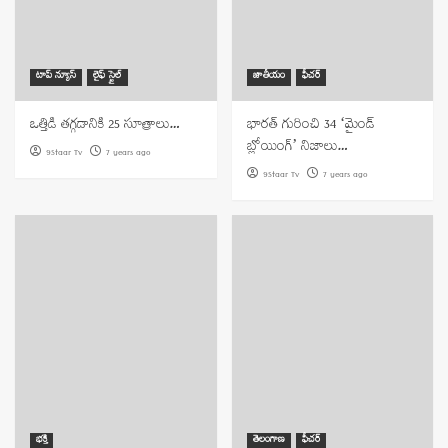
టాప్ న్యూస్
లైఫ్ స్టైల్
జాతీయం
ఫీచర్
ఒత్తిడి తగ్గడానికి 25 సూత్రాలు…
భారత్ గురించి 34 ‘మైండ్
బ్లోయింగ్’ నిజాలు…
9Staar Tv
7 years ago
9Staar Tv
7 years ago
భక్తి
తెలంగాణ
ఫీచర్