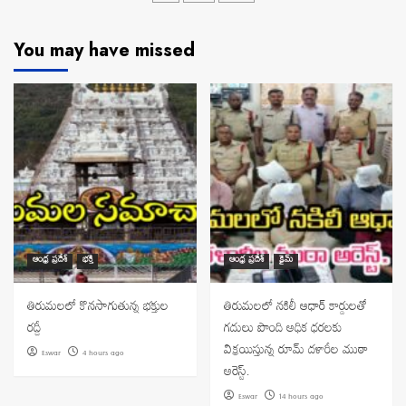
navigation
You may have missed
ఆంధ్ర ప్రదేశ్
భక్తి
ఆంధ్ర ప్రదేశ్
క్రైమ్
తిరుమలలో కొనసాగుతున్న భక్తుల
తిరుమలలో నకిలీ ఆధార్ కార్డులతో
రద్దీ
గదులు పొంది అధిక ధరలకు
విక్రయిస్తున్న రూమ్ దళారీల ముఠా
Eswar
4 hours ago
అరెస్ట్.
Eswar
14 hours ago