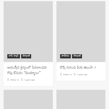
టాప్ న్యూస్
టెక్నాలజీ
జాతీయం
టెక్నాలజీ
ఆయుర్వేద వైద్యంలో పేరుగాంచిన
రోడ్స్ గురించి మీకు తెలుసా..?
గొప్ప ఔషధం “మొమ్మాయి”
9Staar Tv
7 years ago
9Staar Tv
7 years ago