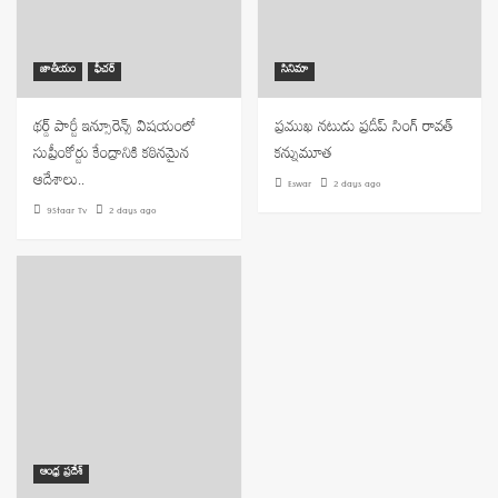
జాతీయం
ఫీచర్
సినిమా
థర్డ్ పార్టీ ఇన్సూరెన్స్ విషయంలో
ప్రముఖ నటుడు ప్రదీప్ సింగ్ రావత్
సుప్రీంకోర్టు కేంద్రానికి కఠినమైన
కన్నుమూత
ఆదేశాలు..
Eswar
2 days ago
9Staar Tv
2 days ago
ఆంధ్ర ప్రదేశ్