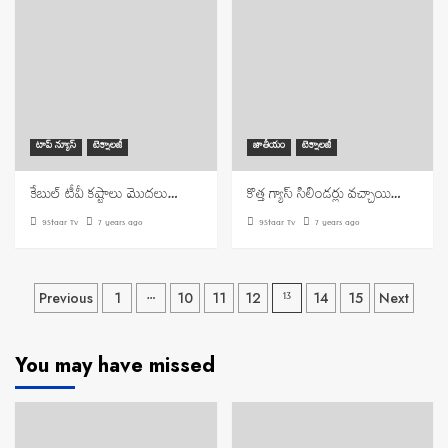
టాప్ న్యూస్
టెక్నాలజీ
జాతీయం
టెక్నాలజీ
కేబుల్ టీవీ కష్టాలు మొదలు…
కొత్త గ్యాస్‌ సిలిండర్లు వచ్చాయి…
9Staar Tv
7 years ago
9Staar Tv
7 years ago
Posts
…
13
Previous
1
10
11
12
14
15
Next
navigation
You may have missed