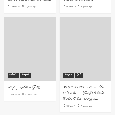
బహిరంగసభకు సీఎం శ్రీ కేసీఆర్…
రాకుండా వుండాలంటే… ?
9Staar Tv
7 years ago
9Staar Tv
7 years ago
జాతీయం
టెక్నాలజీ
టెక్నాలజీ
ఫీచర్
ఆర్యభట్ట (భారత శాస్త్రవేత్త)…
3D గురించి వినని వారు ఉండరు.
అసలు ఈ D – డైమెన్షన్ గురించి
9Staar Tv
7 years ago
కొంచెం లోతుగా చర్చిద్దాం…
9Staar Tv
7 years ago