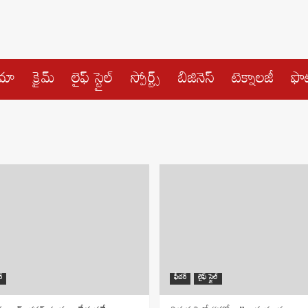
ిమా
క్రైమ్
లైఫ్ స్టైల్
స్పోర్ట్స్
బిజినెస్
టెక్నాలజీ
ఫొట
్
ఫీచర్
లైఫ్ స్టైల్