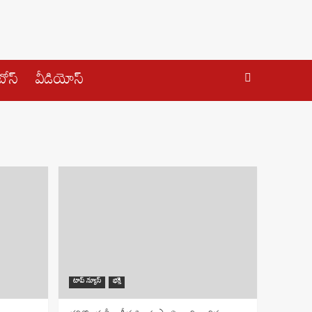
ోస్
వీడియోస్
టాప్ న్యూస్
భక్తి