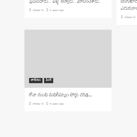
ప్రేమించాడు.. పెళ్ళి అన్నాడు.. మోసంచేశాడు..
బెంగుళూర
ఎదురుకాల
9Staar Tv
6 years ago
9Staar Tv
జాతీయం
ఫీచర్
గోవా నుంచి మచిలీపట్నం పోర్టు చరిత్ర…
9Staar Tv
6 years ago