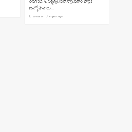
తరిగొండ శ్రీ లక్ష్మీనృసింహస్వామివారి వార్షిక
బ్రహ్మోత్సవాలు…
9Staar Tv
6 years ago