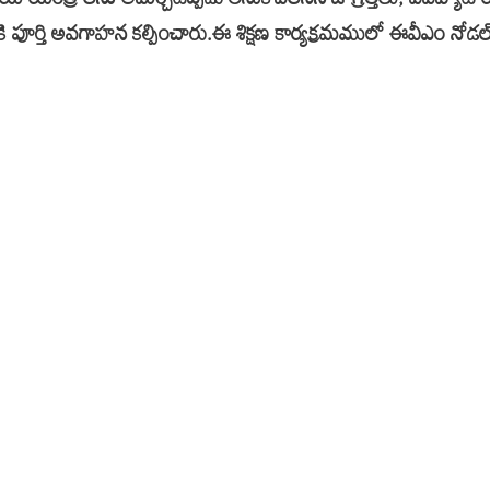
యాయ యంత్రాలను అమర్చేటప్పడు తీసుకోవలసిన జాగ్రత్తలు, వివిప్యాట
ికి పూర్తి అవగాహన కల్పించారు.ఈ శిక్షణ కార్యక్రమములో ఈవీఎం నోడల్ ఆఫ