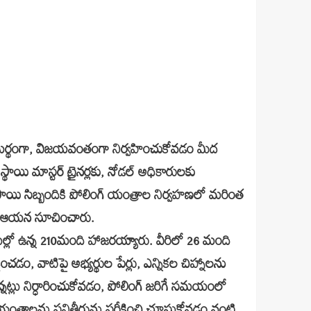
 సమర్థంగా, విజయవంతంగా నిర్వహించుకోవడం మీద
 స్థాయి మాస్టర్ ట్రైనర్లకు, నోడల్ అధికారులకు
దిస్థాయి సిబ్బందికి పోలింగ్ యంత్రాల నిర్వహణలో మరింత
లని ఆయన సూచించారు.
 విధుల్లో ఉన్న 210మంది హాజరయ్యారు. వీరిలో 26 మంది
డం, వాటిపై అభ్యర్థుల పేర్లు, ఎన్నికల చిహ్నాలను
ట్లు నిర్ధారించుకోవడం, పోలింగ్ జరిగే సమయంలో