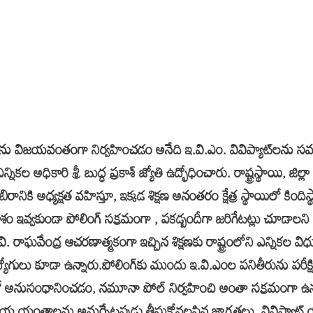
్‌ను విజయవంతంగా నిర్వహించడం అనేది ఇ.వి.ఎం. వివిప్యాట్‌లను
ల అధికారి శ్రీ బుద్ధ ప్రకాశ్ జ్యోతి ఉద్భోధించారు. రాష్ట్రస్థాయి, జిల్లా
రానికి అధ్యక్షత వహిస్తూ, ఇక్కడ శిక్షణ అనంతరం క్షేత్ర స్థాయిలో కిం
ం ఇవ్వకుండా పోలింగ్ సక్రమంగా , పకడ్బందీగా జరిగేటట్లు చూడా
్రీ వి. రాఘవేంద్ర ఆచరణాత్మకంగా ఇచ్చిన శిక్షణకు రాష్ట్రంలోని ఎన్నికల
ులు కూడా ఉన్నారు.పోలింగ్‌కు ముందు ఇ.వి.ఎంల పనితీరును పరీక్షించ
తో అనుసంధానించడం, నమూనా పోల్ నిర్వహించి అంతా సక్రమంగా ఉన్న