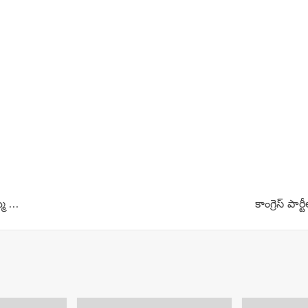
్మ …
కాంగ్రెస్ పార