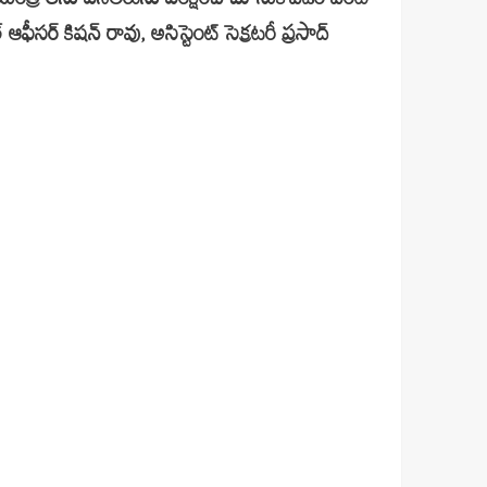
్ యంత్రాలను పనితీరును పరీక్షించి చూసుకోవడం వంటి
ీసర్ కిషన్ రావు, అసిస్టెంట్ సెక్రటరీ ప్రసాద్