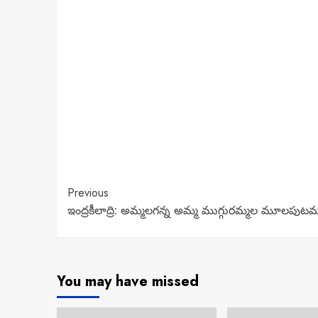
Continue
Previous
ఇంద్రకీలాద్రి: అమ్మలగన్న అమ్మ ముగ్గురమ్మల మూలపుటమ
Reading
You may have missed