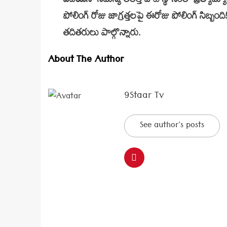
ఏదయినా సమస్య తలెత్తి వాటి స్థానంలో ప్రత్యామ్
పోలింగ్ రోజు జాగ్రత్తలపై ఈరోజు పోలింగ్ సిబ్బంద
తదితరులు పాల్గొన్నారు.
About The Author
9Staar Tv
See author's posts