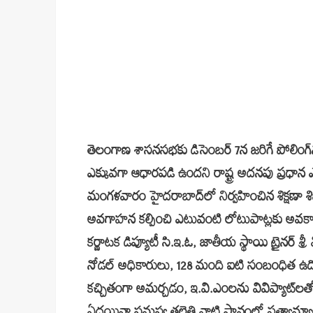
తెలంగాణ శాసనసభకు డిసెంబర్ 7న జరిగే పోలింగ
ఎక్కువగా ఆధారపడి ఉందని రాష్ట్ర అదనపు ప్రధాన ఎన్నిక
మంగళవారం హైదరాబాద్‌లో నిర్వహించిన శిక్షణా శిబి
అవగాహన కల్పించి ఎటువంటి లోటుపాట్లకు అవకాశ
కర్ణాటక డిప్యూటీ సి.ఇ.ఓ, జాతీయ స్థాయి ట్రైనర్ శ
నోడల్ అధికారులు, 128 మంది ఐటి సంబంధిత ఉద్యోగ
కచ్చితంగా అమర్చడం, ఇ.వి.ఎంలను వివిప్యాట్‌ల