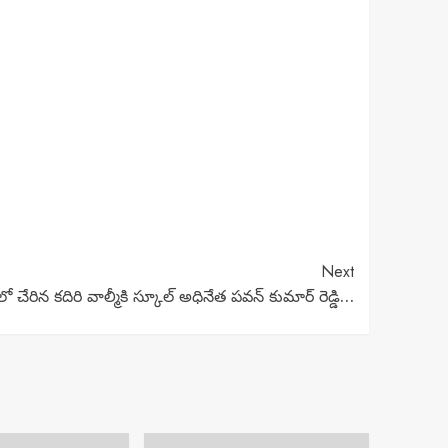
Next
్టీలో చేరిన కదిరి వాల్మీకి స్కూల్ అధినేత పవన్ కుమార్ రెడ్డి…