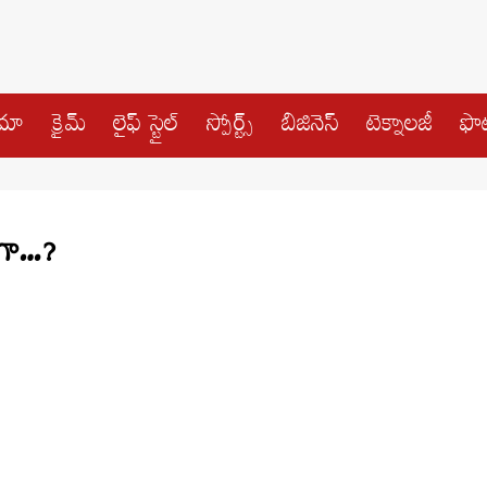
ిమా
క్రైమ్
లైఫ్ స్టైల్
స్పోర్ట్స్
బిజినెస్
టెక్నాలజీ
ఫొట
గా…?