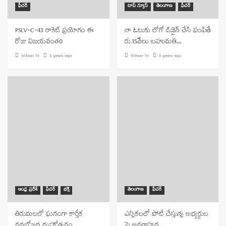
ఫీచర్
టాప్ న్యూస్
తెలంగాణ
ఫీచర్
PSLV-C-43 రాకెట్ ప్రయోగం ఈ
నా ఓటుకు లోగో డిజైన్ చేసి పంపితే
రోజు విజయవంత0
రు.15వేలు బహుమతి…
9Staar Tv
8 years ago
9Staar Tv
8 years ago
ఆంధ్ర ప్రదేశ్
ఫీచర్
భక్తి
తెలంగాణ
ఫీచర్
తిరుమలలో ఘనంగా కార్తీక
ఎన్నికలలో పోటీ చేస్తున్న అభ్యర్థుల