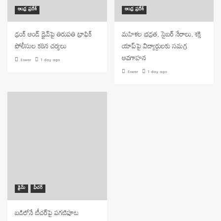
ఆంధ్ర ప్రదేశ్
ఆంధ్ర ప్రదేశ్
డ్రంక్ అండ్ డ్రైవ్‌పై తిరుపతి ట్రాఫిక్
మహిళల భద్రత, సైబర్ నేరాలు, శక్తి
పోలీసుల కఠిన చర్యలు
యాప్‌పై విద్యార్థులకు సమగ్ర
అవగాహన
Eswar
1 day ago
Eswar
1 day ago
క్రైమ్
ఫీచర్
బడిలోనే టీచర్‌పై పగటిపూట