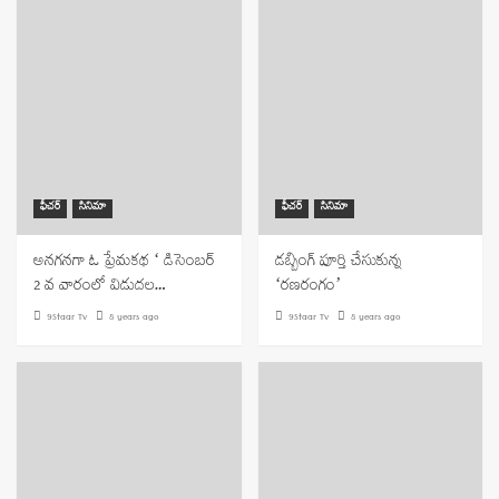
ఫీచర్
సినిమా
ఫీచర్
సినిమా
అనగనగా ఓ ప్రేమకథ ‘ డిసెంబర్
డబ్బింగ్ పూర్తి చేసుకున్న
2 వ వారంలో విడుదల…
‘రణరంగం’
9Staar Tv
8 years ago
9Staar Tv
8 years ago