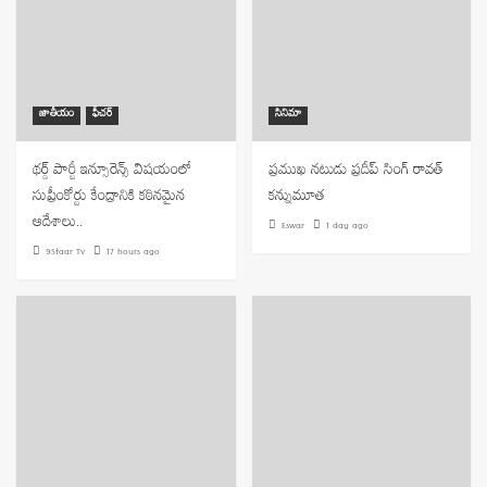
జాతీయం
ఫీచర్
సినిమా
థర్డ్ పార్టీ ఇన్సూరెన్స్ విషయంలో
ప్రముఖ నటుడు ప్రదీప్ సింగ్ రావత్
సుప్రీంకోర్టు కేంద్రానికి కఠినమైన
కన్నుమూత
ఆదేశాలు..
Eswar
1 day ago
9Staar Tv
17 hours ago