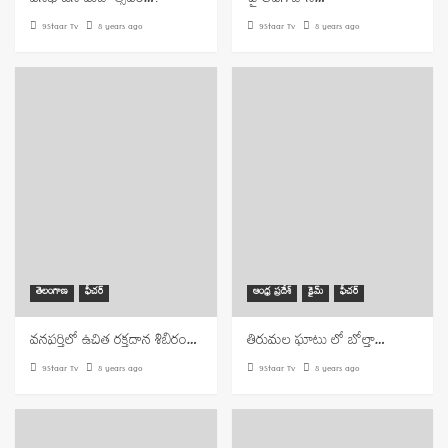
వనభోజన మహోత్సవం….
పై అవగాహన…
9Staar Tv
8 years ago
9Staar Tv
8 years ago
తెలంగాణ
ఫీచర్
ఆంధ్ర ప్రదేశ్
క్రైమ్
ఫీచర్
వనపర్తిలో ఉచిత రక్తదాన శిబిరం…
తిరుమల ఘాటు లో బోల్తా…
9Staar Tv
8 years ago
9Staar Tv
8 years ago