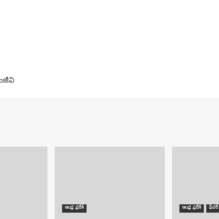
ంజీవి
ఆంధ్ర ప్రదేశ్
ఆంధ్ర ప్రదేశ్
ఫీచర్