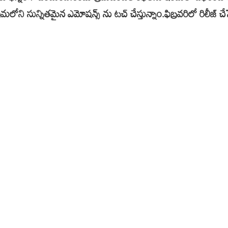
రేమలోని సున్నితమైన ఎమోషన్స్ ను టచ్ చేస్తున్నాం.ఫిబ్రవరిలో రిలీజ్ చ