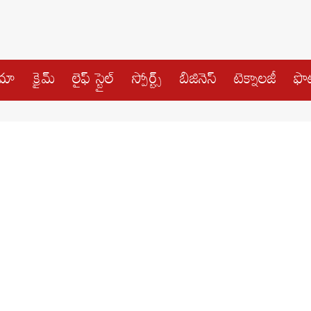
ిమా
క్రైమ్
లైఫ్ స్టైల్
స్పోర్ట్స్
బిజినెస్
టెక్నాలజీ
ఫొట