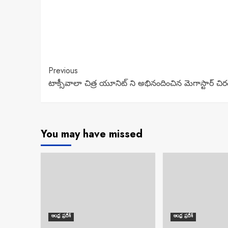
Continue
Previous
టాక్సీవాలా చిత్ర యూనిట్ ని అభినందించిన మెగాస్టార్ చిర
Reading
You may have missed
ఆంధ్ర ప్రదేశ్
ఆంధ్ర ప్రదేశ్