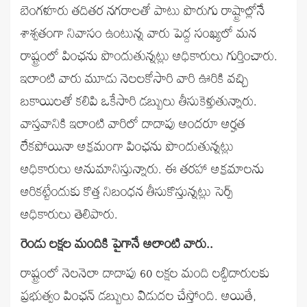
బెంగళూరు తదితర నగరాలతో పాటు పొరుగు రాష్ట్రాల్లోనే
శాశ్వతంగా నివాసం ఉంటున్న వారు పెద్ద సంఖ్యలో మన
రాష్ట్రంలో పింఛను పొందుతున్నట్లు అధికారులు గుర్తించారు.
ఇలాంటి వారు మూడు నెలలకోసారి వారి ఊరికి వచ్చి
బకాయిలతో కలిపి ఒకేసారి డబ్బులు తీసుకెళ్తుతున్నారు.
వాస్తవానికి ఇలాంటి వారిలో దాదాపు అందరూ అర్హత
లేకపోయినా అక్రమంగా పింఛను పొందుతున్నట్లు
అధికారులు అనుమానిస్తున్నారు. ఈ తరహా అక్రమాలను
అరికట్టేందుకు కొత్త నిబంధన తీసుకొస్తున్నట్లు సెర్ప్‌
అధికారులు తెలిపారు.
రెండు లక్షల మందికి పైగానే అలాంటి వారు..
రాష్ట్రంలో నెలనెలా దాదాపు 60 లక్షల మంది లబ్ధిదారులకు
ప్రభుత్వం పింఛన్‌ డబ్బులు విడుదల చేస్తోంది. అయితే,