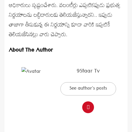
అధికారులు స్పష్టంచేశారు. వలంటీర్లు ఎప్పటికప్పుడు ప్రభుత్వ
నిర్ణయాలను లబ్ధిదారులకు తెలియజేస్తున్నారని.. ఇప్పుడు
తాజాగా తీసుకున్న ఈ నిర్ణయాన్ని కూడా వారికి ఇప్పటికే
తెలియజేసినట్లు వారు చెప్పారు.
About The Author
9Staar Tv
See author's posts