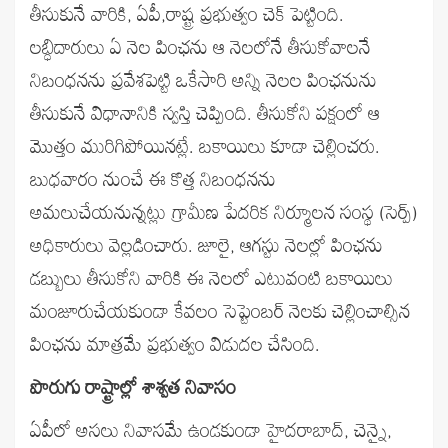
తీసుకునే వారికి, ఏపీ,రాష్ట్ర ప్రభుత్వం చెక్‌ పెట్టింది.
లబ్ధిదారులు ఏ నెల పింఛను ఆ నెలలోనే తీసుకోవాలనే
నిబంధనను ప్రవేశపెట్టి ఒకేసారి అన్ని నెలల పింఛనును
తీసుకునే విధానానికి స్వస్తి చెప్పింది. తీసుకోని పక్షంలో ఆ
మొత్తం మురిగిపోయినట్లే. బకాయిలు కూడా చెల్లించరు.
బుధవారం నుంచే ఈ కొత్త నిబంధనను
అమలుచేయనున్నట్లు గ్రామీణ పేదరిక నిర్మూలన సంస్థ (సెర్ప్‌)
అధికారులు వెల్లడించారు. జూలై, ఆగస్టు నెలల్లో పింఛను
డబ్బులు తీసుకోని వారికి ఈ నెలలో ఎటువంటి బకాయిలు
మంజూరుచేయకుండా కేవలం సెప్టెంబర్‌ నెలకు చెల్లించాల్సిన
పింఛను మాత్రమే ప్రభుత్వం విడుదల చేసింది.
పొరుగు రాష్ట్రాల్లో శాశ్వత నివాసం
ఏపీలో అసలు నివాసమే ఉండకుండా హైదరాబాద్, చెన్నై,