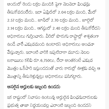
అందులో రెండు లక్షల మందికి పైగా నెలనెలా పింఛన్లు
తీసుకోవడంలేదు. ఇలా ఏప్రిల్‌లో 2.04 లక్షల మంది, మేలో
2.57 లక్షల మంది.. జూన్‌లో 2.70 లక్షల మంది.. జూలైలో
2.14 లక్షల మంది.. ఆగస్టులో 2.40 లక్షల మంది తీసుకోలేదని
అధికారులు గుర్తించారు. వీరిలో పొరుగు రాష్ట్రాల్లో శాశ్వతంగా
ఉండే వారే ఎక్కువమంది ఉంటారని అధికారులు అంచనా
వేస్తున్నారు. ఇలాంటి వారికి ఇప్పటిదాకా మూడు నెలల
బకాయిలు కలిపి రూ.6,750లు, లేదా అంతకంటే ఎక్కువ
మొత్తం ఒకేసారి ఇస్తుండడంతో వారు కారుల్లో ఊళ్లకు వచ్చి ఆ
మొత్తాన్ని తీసుకెళ్తున్నట్లు అధికారులు పసిగట్టారు.
అసలైన అర్హులకు ఇబ్బంది ఉండదు
ఇక రాష్ట్రంలో నివాసం ఉంటున్న అర్హులైన పింఛనుదారులకు
ప్రభుత్వ తాజా నిర్ణయంవల్ల ఎలాంటి ఇబ్బంది ఉండదని