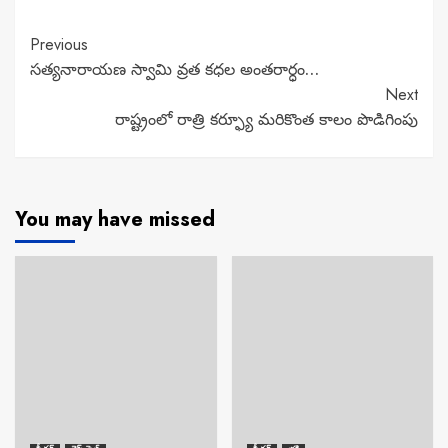
Continue
Previous
సత్యనారాయణ స్వామి వ్రత కధల అంతరార్ధం…
Reading
Next
రాష్ట్రంలో రాత్రి కర్ఫ్యూ మరికొంత కాలం పొడిగింపు
You may have missed