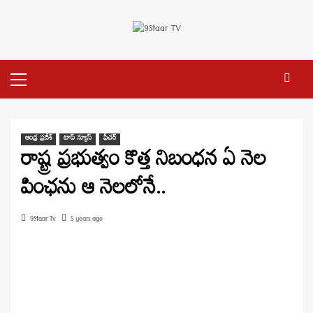
Skip
to
content
Primary
Menu
ఆంధ్ర ప్రదేశ్
టాప్ న్యూస్
ఫీచర్
రాష్ట్ర ప్రభుత్వం కొత్త నిబంధన ఏ నెల
పింఛను ఆ నెలలోనే..
9Staar Tv
5 years ago