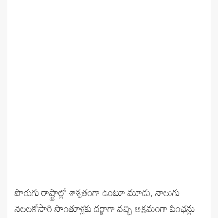
పొరుగు రాష్ట్రాల్లో శాశ్వతంగా ఉంటూ మూడు, నాలుగు
నెలలకోసారి సొంతూళ్లకు దర్జాగా వచ్చి అక్రమంగా పింఛన్లు