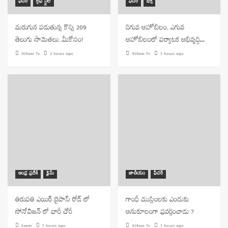
ఫీచర్
లైఫ్ స్టైల్
ఫీచర్
భక్తి
మరుగున పడుతున్న కొన్ని 209
దిగువ అహోబిలం, ఎగువ
తెలుగు సామెతలు..మీకోసం!
అహోబిలంలో పర్యాటక అభివృద్ధి…
9Staar Tv
2 hours ago
9Staar Tv
5 hours ago
ఆంధ్ర ప్రదేశ్
క్రైమ్
జాతీయం
ఫీచర్
తిరుపతి ఎయిర్ బైపాస్ రోడ్ లో
గాంధీ ముస్లింలకు ఎందుకు
సోనోవిజన్ లో భారీ చోరీ
అనుకూలంగా ప్రవర్తించాడు ?
Eswar
7 hours ago
9Staar Tv
7 hours ago