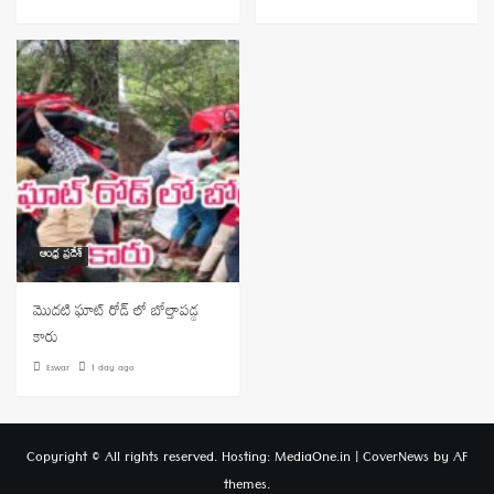
ఆంధ్ర ప్రదేశ్
మొదటి ఘాట్ రోడ్ లో బోల్తాపడ్డ
కారు
Eswar
1 day ago
Copyright © All rights reserved. Hosting: MediaOne.in
|
CoverNews
by AF
themes.