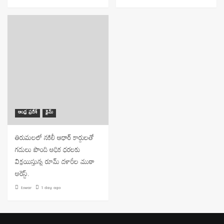
ఆంధ్ర ప్రదేశ్
క్రైమ్
తిరుమలలో నకిలీ ఆధార్ కార్డులతో
గదులు పొంది అధిక ధరలకు
విక్రయిస్తున్న రూమ్ దళారీల ముఠా
అరెస్ట్.
Eswar
1 day ago