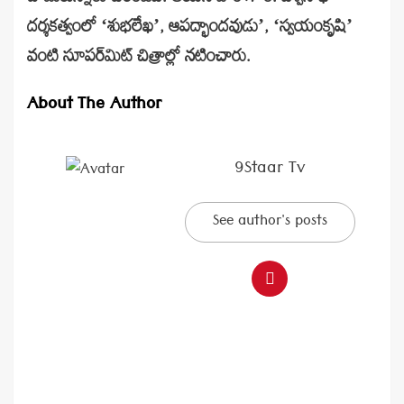
దర్శకత్వంలో ‘శుభలేఖ’, ఆపద్భాందవుడు’, ‘స్వయంకృషి’
వంటి సూపర్‌మిట్‌ చిత్రాల్లో నటించారు.
About The Author
9Staar Tv
See author's posts