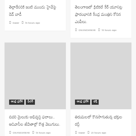
తెల్లారేసరికి ఇంటి ముందు హైవేపై
తెలంగాణలో క్రిటికల్ కేర్ యూనిట్ల
డెడ్ బాడీ
ప్రారంభానికి కేంద్ర మంత్రిని కోరిన
ఎంపీలు.
Eswar
18 hours ago
GNANESHWAR
18 hours ago
ఆంధ్ర ప్రదేశ్
ఫీచర్
ఆంధ్ర ప్రదేశ్
భక్తి
చివరి మైలుకు అభివృద్ధి ఫలాలు..
తిరుమలలో కొనసాగుతున్న భక్తుల
ఆదివాసీల జీవితాల్లో కొత్త వెలుగులు.
రద్దీ
GNANESHWAR
18 hours ago
Eswar
23 hours ago