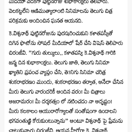
మీడియా వేదికగా పుట్టినరోజు శుభాకాంక్షలు తెలిపారు.
వెలకట్టలేని ఆణిముత్యాలాంటి సినిమాలను తెలుగు చిత్ర
పరిశ్రమకు అందించిన ఘనత ఆయనది.
కె.విశ్వనాథ్‌ పుట్టినరోజును పురస్కరించుకుని కళాతపస్వీతో
దిగిన ఫొటోను సోషల్‌ మీడియాలో షేర్‌ చేసి విషెస్‌ తెలిపారు
చిరంజీవి. ”గురు తుల్యులు,, కళాతపస్వి కె.విశ్వనాథ్‌ గారికి
జన్మ దిన శుభాకాంక్షలు. తెలుగు జాతి, తెలుగు సినిమా
ఖ్యాతిని ప్రపంచ వ్యాప్తం చేసి, తె?నిగు సినిమా చరిత్ర
శంకరాభరణం ముందు, శంకరాభరణం తర్వాత, అనేలా చేసిన
మీరు తెలుగు వారందరికీ అందిన వరం! మీ చిత్రాలు
అజరామరం! మీ దర్శకత్వం లో నటించడం నా అదృష్టం!
మీరు కలకాలం ఆయురారోగ్యాలతో సంతోషంగా ఉండాలని
భగవంతుణ్ణి కోరుకుంటున్నాను” అంటూ విశ్వనాథ్‌ పై ప్రేమను
చాటుకున్నారు చిరంజీవి. ఆయన హీరోగా కె. విశ్వనాథ్‌