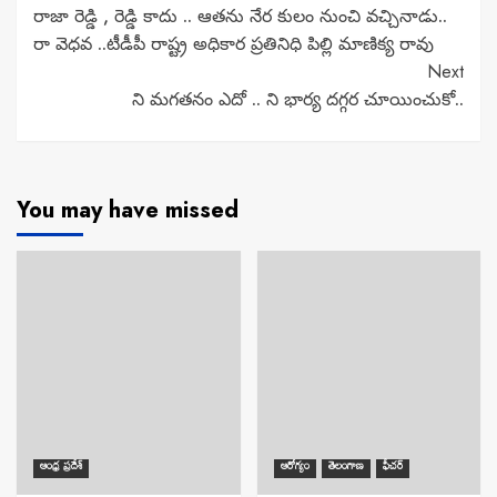
రాజా రెడ్డి , రెడ్డి కాదు .. ఆతను నేర కులం నుంచి వచ్చినాడు..
Reading
రా వెధవ ..టీడీపీ రాష్ట్ర అధికార ప్రతినిధి పిల్లి మాణిక్య రావు
Next
ని మగతనం ఎదో .. ని భార్య దగ్గర చూయించుకో..
You may have missed
ఆంధ్ర ప్రదేశ్
ఆరోగ్యం
తెలంగాణ
ఫీచర్