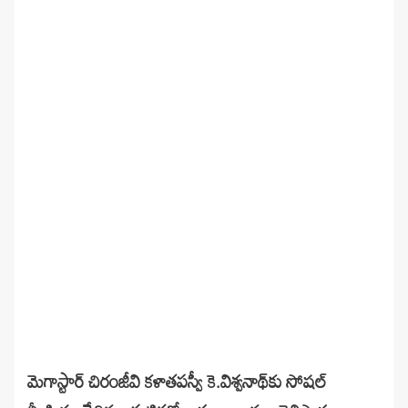
మెగాస్టార్‌ చిరంజీవి కళాతపస్వీ కె.విశ్వనాథ్‌కు సోషల్‌