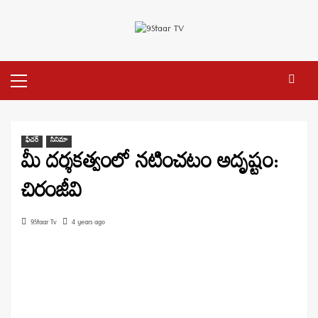
Skip
to
content
Primary
Menu
ఫీచర్
సినిమా
మీ దర్శకత్వంలో నటించటం అదృష్టం:
చిరంజీవి
9Staar Tv
4 years ago