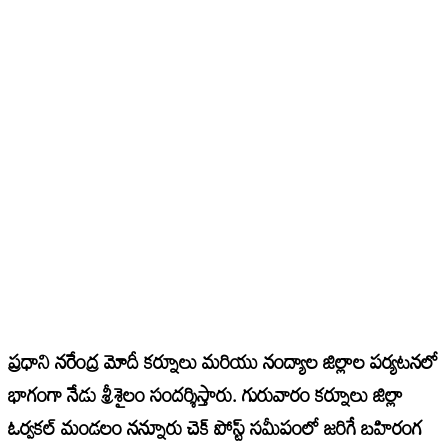
ప్రధాని నరేంద్ర మోదీ కర్నూలు మరియు నంద్యాల జిల్లాల పర్యటనలో
భాగంగా నేడు శ్రీశైలం సందర్శిస్తారు. గురువారం కర్నూలు జిల్లా
ఓర్వకల్ మండలం నన్నూరు చెక్ పోస్ట్ సమీపంలో జరిగే బహిరంగ