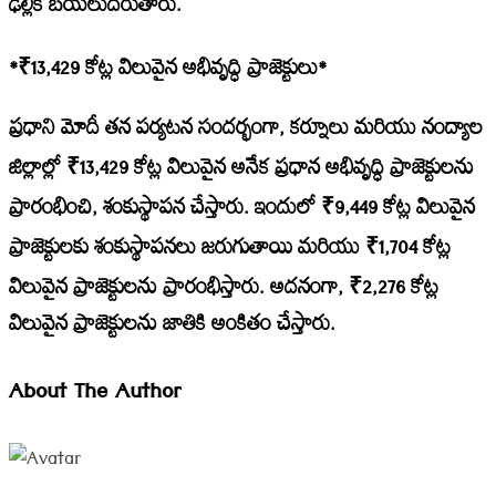
ఢిల్లీకి బయలుదేరుతారు.
*₹13,429 కోట్ల విలువైన అభివృద్ధి ప్రాజెక్టులు*
ప్రధాని మోదీ తన పర్యటన సందర్భంగా, కర్నూలు మరియు నంద్యాల
జిల్లాల్లో ₹13,429 కోట్ల విలువైన అనేక ప్రధాన అభివృద్ధి ప్రాజెక్టులను
ప్రారంభించి, శంకుస్థాపన చేస్తారు. ఇందులో ₹9,449 కోట్ల విలువైన
ప్రాజెక్టులకు శంకుస్థాపనలు జరుగుతాయి మరియు ₹1,704 కోట్ల
విలువైన ప్రాజెక్టులను ప్రారంభిస్తారు. అదనంగా, ₹2,276 కోట్ల
విలువైన ప్రాజెక్టులను జాతికి అంకితం చేస్తారు.
About The Author