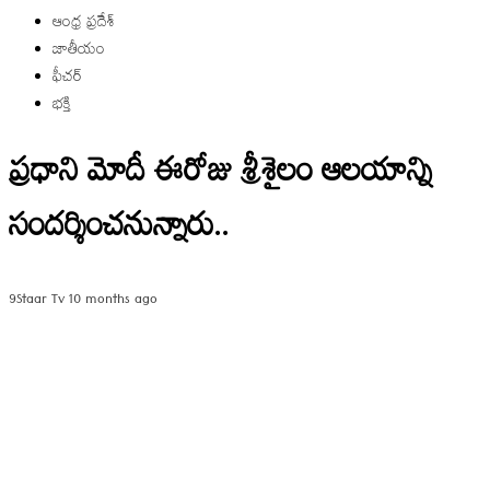
ఆంధ్ర ప్రదేశ్
జాతీయం
ఫీచర్
భక్తి
ప్రధాని మోదీ ఈరోజు శ్రీశైలం ఆలయాన్ని
సందర్శించనున్నారు..
9Staar Tv
10 months ago