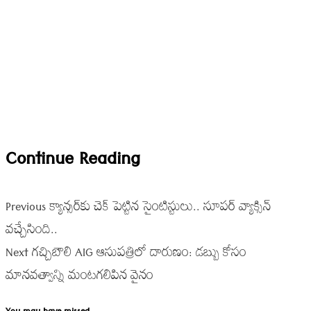
Continue Reading
Previous
క్యాన్సర్‌కు చెక్ పెట్టిన సైంటిస్టులు.. సూపర్ వ్యాక్సిన్
వచ్చేసింది..
Next
గచ్చిబౌలి AIG ఆసుపత్రిలో దారుణం: డబ్బు కోసం
మానవత్వాన్ని మంటగలిపిన వైనం