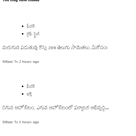
You may have missed
ఫీచర్
లైఫ్ స్టైల్
మరుగున పడుతున్న కొన్ని 209 తెలుగు సామెతలు..మీకోసం!
9Staar Tv
2 hours ago
ఫీచర్
భక్తి
దిగువ అహోబిలం, ఎగువ అహోబిలంలో పర్యాటక అభివృద్ధి…
9Staar Tv
5 hours ago