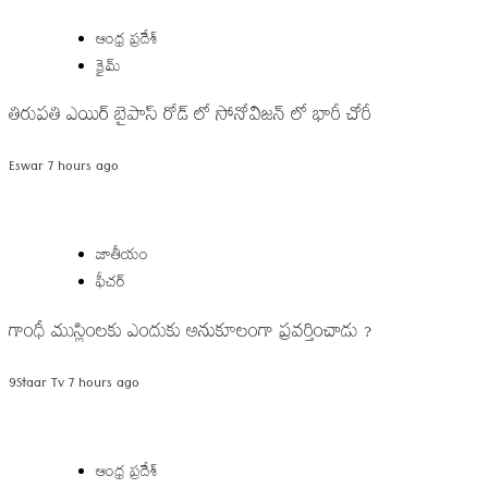
ఆంధ్ర ప్రదేశ్
క్రైమ్
తిరుపతి ఎయిర్ బైపాస్ రోడ్ లో సోనోవిజన్ లో భారీ చోరీ
Eswar
7 hours ago
జాతీయం
ఫీచర్
గాంధీ ముస్లింలకు ఎందుకు అనుకూలంగా ప్రవర్తించాడు ?
9Staar Tv
7 hours ago
ఆంధ్ర ప్రదేశ్