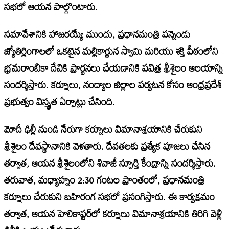
సభలో ఆయన పాల్గొంటారు.
సమావేశానికి హాజరయ్యే ముందు, ప్రధానమంత్రి పన్నెండు
జ్యోతిర్లింగాలలో ఒకటైన మల్లికార్జున స్వామి మరియు శక్తి పీఠంలోని
భ్రమరాంబికా దేవికి ప్రార్థనలు చేయడానికి పవిత్ర శ్రీశైలం ఆలయాన్ని
సందర్శిస్తారు. కర్నూలు, నంద్యాల జిల్లాల పర్యటన కోసం ఆంధ్రప్రదేశ్
ప్రభుత్వం విస్తృత ఏర్పాట్లు చేసింది.
మోదీ ఢిల్లీ నుండి నేరుగా కర్నూలు విమానాశ్రయానికి చేరుకుని
శ్రీశైలం దేవస్థానానికి వెళతారు. దేవతలకు ప్రత్యేక పూజలు చేసిన
తర్వాత, ఆయన శ్రీశైలంలోని శివాజీ స్పూర్తి కేంద్రాన్ని సందర్శిస్తారు.
తరువాత, మధ్యాహ్నం 2:30 గంటల ప్రాంతంలో, ప్రధానమంత్రి
కర్నూలు చేరుకుని బహిరంగ సభలో ప్రసంగిస్తారు. ఈ కార్యక్రమం
తర్వాత, ఆయన హెలికాప్టర్‌లో కర్నూలు విమానాశ్రయానికి తిరిగి వెళ్లి