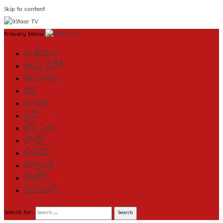
Skip to content
Primary Menu
జాతీయం
ఆంధ్ర ప్రదేశ్
తెలంగాణ
భక్తి
సినిమా
క్రైమ్
లైఫ్ స్టైల్
స్పోర్ట్స్
బిజినెస్
టెక్నాలజీ
ఫొటోస్
వీడియోస్
Search for: