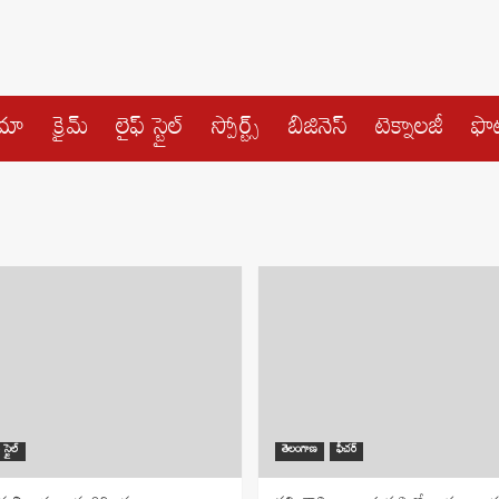
ిమా
క్రైమ్
లైఫ్ స్టైల్
స్పోర్ట్స్
బిజినెస్
టెక్నాలజీ
ఫొట
 స్టైల్
తెలంగాణ
ఫీచర్