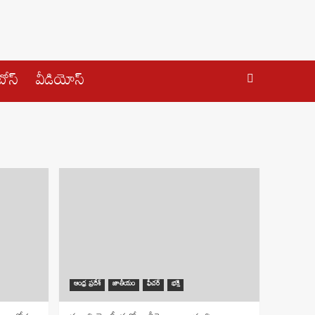
ోస్
వీడియోస్
ఆంధ్ర ప్రదేశ్
జాతీయం
ఫీచర్
భక్తి