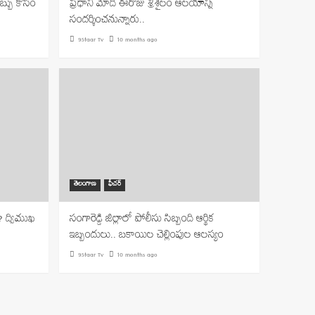
బ్బు కోసం
ప్రధాని మోదీ ఈరోజు శ్రీశైలం ఆలయాన్ని
సందర్శించనున్నారు..
9Staar Tv
10 months ago
తెలంగాణ
ఫీచర్
!? ద్విముఖ
సంగారెడ్డి జిల్లాలో పోలీసు సిబ్బంది ఆర్థిక
ఇబ్బందులు.. బకాయిల చెల్లింపుల ఆలస్యం
9Staar Tv
10 months ago