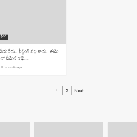
ఫీచర్
 చేయలేదు.. ఫీల్డింగ్ వల్ల కాదు.. ఈమె
ు లో పీమేల్ రౌఫ్….
10 months ago
Posts
1
2
Next
navigation