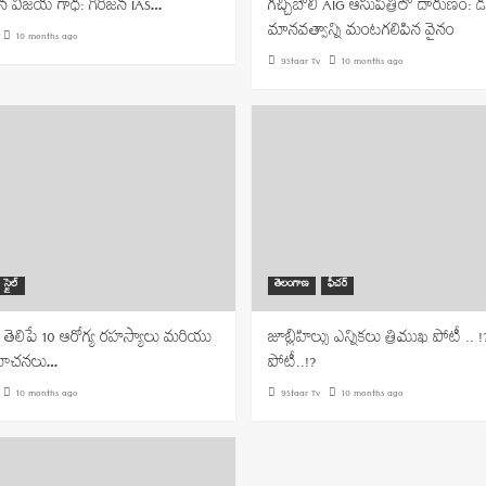
న విజయ గాధ: గిరిజన IAS…
గచ్చిబౌలి AIG ఆసుపత్రిలో దారుణం: డ
మానవత్వాన్ని మంటగలిపిన వైనం
10 months ago
9Staar Tv
10 months ago
 స్టైల్
తెలంగాణ
ఫీచర్
 తెలిపే 10 ఆరోగ్య రహస్యాలు మరియు
జూబ్లిహిల్సు ఎన్నికలు త్రిముఖ పోటీ .. 
సూచనలు…
పోటీ..!?
10 months ago
9Staar Tv
10 months ago