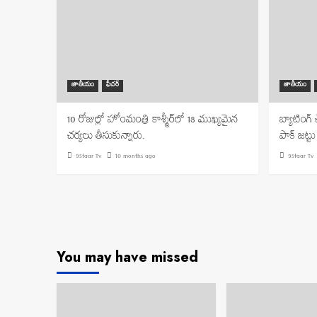
జాతీయం
ఫీచర్
జాతీయం
10 రోజుల్లో హోంమంత్రి కాశ్మీర్‌లో 18 ముఖ్యమైన
బ్యాటింగ్
చర్యలు తీసుకున్నారు.
పాక్ జట్ట
9Staar Tv
10 months ago
9Staar Tv
You may have missed