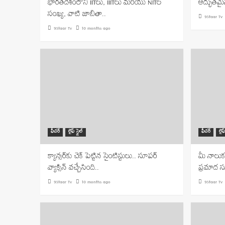
భారతదేశంలోని IITలు, IIITలు మరియు NITల
అద్భుతమై
సంఖ్య, వాటి జాబితా..
9Staar Tv
9Staar Tv
10 months ago
ఫీచర్
లైఫ్ స్టైల్
ఫీచర్
లైఫ్
క్యాన్సర్‌కు చెక్ పెట్టిన సైంటిస్టులు.. సూపర్
మీ నాలుక
వ్యాక్సిన్ వచ్చేసింది..
ప్రమాద 
9Staar Tv
10 months ago
9Staar Tv