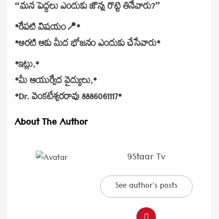
“మన పెద్దలు ఎందుకు జొన్న రొట్టె తినేవారు?”
*రేపటి విషయం📍*
*అరటి ఆకు మీద భోజనం ఎందుకు చేసేవారు*
*ఇట్లు,*
*మీ ఆయుర్వేద వైద్యులు,*
*Dr. వెంకటేశ్వరరావు 8886061117*
About The Author
9Staar Tv
See author's posts