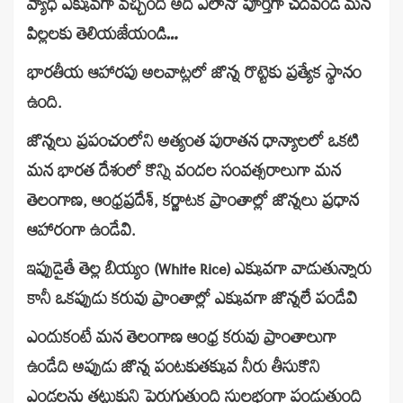
వ్యాధి ఎక్కువగా వచ్చింది అది ఎలానో పూర్తిగా చదవండి మన
పిల్లలకు తెలియజేయండి…
భారతీయ ఆహారపు అలవాట్లలో జొన్న రొట్టెకు ప్రత్యేక స్థానం
ఉంది.
జొన్నలు ప్రపంచంలోని అత్యంత పురాతన ధాన్యాలలో ఒకటి
మన భారత దేశంలో కొన్ని వందల సంవత్సరాలుగా మన
తెలంగాణ, ఆంధ్రప్రదేశ్, కర్ణాటక ప్రాంతాల్లో జొన్నలు ప్రధాన
ఆహారంగా ఉండేవి.
ఇప్పుడైతే తెల్ల బియ్యం (White Rice) ఎక్కువగా వాడుతున్నారు
కానీ ఒకప్పుడు కరువు ప్రాంతాల్లో ఎక్కువగా జొన్నలే పండేవి
ఎందుకంటే మన తెలంగాణ ఆంధ్ర కరువు ప్రాంతాలుగా
ఉండేది అప్పుడు జొన్న పంటకుతక్కువ నీరు తీసుకొని
ఎండలను తట్టుకుని పెరుగుతుంది సులభంగా పండుతుంది