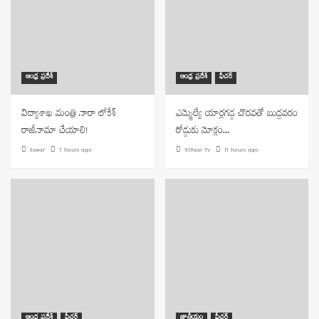
ఆంధ్ర ప్రదేశ్
ఆంధ్ర ప్రదేశ్
ఫీచర్
విద్యాశాఖ మంత్రి నారా లోకేశ్
ఎమ్మెల్యే యార్లగడ్డ చొరవతో బుద్దవరం
రాజీనామా చేయాలి!
రోడ్డుకు మోక్షం…
Eswar
7 hours ago
9Staar Tv
11 hours ago
ఆంధ్ర ప్రదేశ్
ఫీచర్
జాతీయం
ఫీచర్