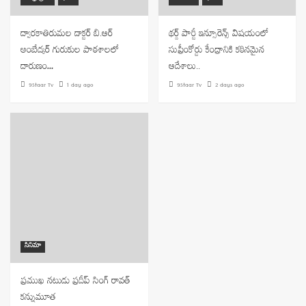
ద్వారకాతిరుమల డాక్టర్ బి.ఆర్
థర్డ్ పార్టీ ఇన్సూరెన్స్ విషయంలో
అంబేద్కర్ గురుకుల పాఠశాలలో
సుప్రీంకోర్టు కేంద్రానికి కఠినమైన
దారుణం…
ఆదేశాలు..
9Staar Tv
1 day ago
9Staar Tv
2 days ago
సినిమా
ప్రముఖ నటుడు ప్రదీప్ సింగ్ రావత్
కన్నుమూత