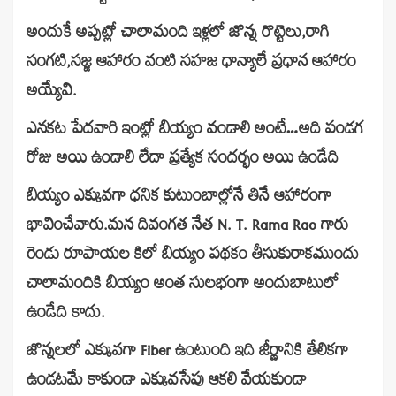
అందుకే అప్పట్లో చాలామంది ఇళ్లలో జొన్న రొట్టెలు,రాగి
సంగటి,సజ్జ ఆహారం వంటి సహజ ధాన్యాలే ప్రధాన ఆహారం
అయ్యేవి.
ఎనకట పేదవారి ఇంట్లో బియ్యం వండాలి అంటే…అది పండగ
రోజు అయి ఉండాలి లేదా ప్రత్యేక సందర్భం అయి ఉండేది
బియ్యం ఎక్కువగా ధనిక కుటుంబాల్లోనే తినే ఆహారంగా
భావించేవారు.మన దివంగత నేత N. T. Rama Rao గారు
రెండు రూపాయల కిలో బియ్యం పథకం తీసుకురాకముందు
చాలామందికి బియ్యం అంత సులభంగా అందుబాటులో
ఉండేది కాదు.
జొన్నలలో ఎక్కువగా Fiber ఉంటుంది ఇది జీర్ణానికి తేలికగా
ఉండటమే కాకుండా ఎక్కువసేపు ఆకలి వేయకుండా