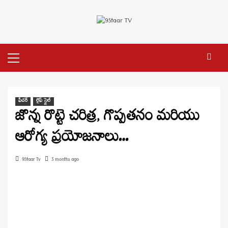
Skip
to
content
Primary
Menu
ఫీచర్
లైఫ్ స్టైల్
జొన్న రొట్టె చరిత్ర, గొప్పతనం మరియు
ఆరోగ్య ప్రయోజనాలు…
9Staar Tv
3 months ago