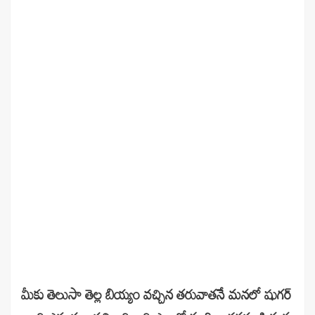
మీకు తెలుసా తెల్ల బియ్యం వచ్చిన తరువాతనే మనలో షుగర్