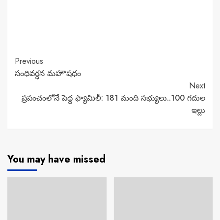
Continue
Previous
సంధివర్ధన మహౌషధం
Reading
Next
ప్రపంచంలోనే పెద్ద ఫ్యామిలీ: 181 మంది సభ్యులు..100 గదుల
ఇల్లు
You may have missed