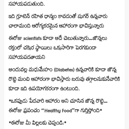
సహాయపడుతుంది.
ఇది గ్లూటెన్ రహిత ధాన్యం కావడంతో షుగర్ ఉన్నవారు
చాలామంది ఆరోగ్యకరమైన ఆహారంగా భావిస్తున్నారు
ఈరోజు scientists కూడా అదే చెబుతున్నారు…జొన్నలు
రక్తంలో చక్కెర స్థాయిలు ఒక్కసారిగా పెరగకుండా
సహాయపడతాయని
అందువల్ల మధుమేహం (Diabetes) ఉన్నవారికి కూడా జొన్న
రొట్టె మంచి ఆహారంగా భావిస్తారు బరువు తగ్గాలనుకునేవారికి
కూడా ఇది ఉపయోగకరంగా ఉంటుంది.
*ఒకప్పుడు పేదవారి ఆహారం అని చూసిన జొన్న రొట్టె…
ఈరోజు ప్రపంచం “Healthy Food”గా గుర్తిస్తోంది*
*ఈరోజు మీ పిల్లలకు చెప్పండి:*