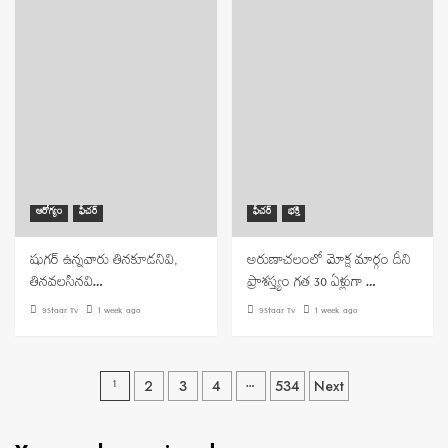
ఆరోగ్యం
ఫీచర్
ఫీచర్
భక్తి
షుగర్ ఉన్నవారు తినకూడనివి,
అరుణాచలంలో మోక్ష మార్గం దీని
తినవలసినవి…
ప్రాశస్త్యం గత 30 ఏళ్లుగా …
9Staar Tv
1 week ago
9Staar Tv
1 week ago
Posts
1
…
2
3
4
534
Next
navigation