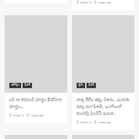
9Staar Tv
1 week ago
ఆరోగ్యం
ఫీచర్
క్రైమ్
ఫీచర్
ఐస్ లా కరిగించే చూర్ణం మేధోహర
నాన్న నేనేం తప్పు చేశాను.. ఎందుకు
చూర్ణం…
నన్ను చం*పేశావ్‌.. ఒంగోలులో
గుండెల్ని పిండేసే ఘటన..
9Staar Tv
1 week ago
9Staar Tv
1 week ago