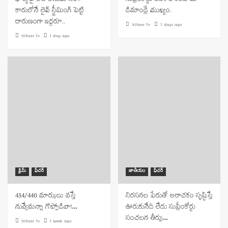
భార్యపై అతి అనుమానం..
సుప్రీంకోర్టు ఆదేశాల కంటే మా
కారులోనే లైవ్ స్ట్రీమింగ్ పెట్టి
డిమాండ్లే ముఖ్యం.
దారుణంగా ఇద్దరూ..
9Staar Tv
7 days ago
9Staar Tv
1 day ago
క్రైమ్
ఫీచర్
జాతీయం
ఫీచర్
434/440 మార్కులు వస్తే
నిరసనల పేరుతో అరాచకం సృష్టిస్తే
నువ్వేమన్నా గొప్పోడివా!…
ఊరుకునేది లేదు సుప్రీంకోర్టు
సంచలన తీర్పు…
9Staar Tv
1 week ago