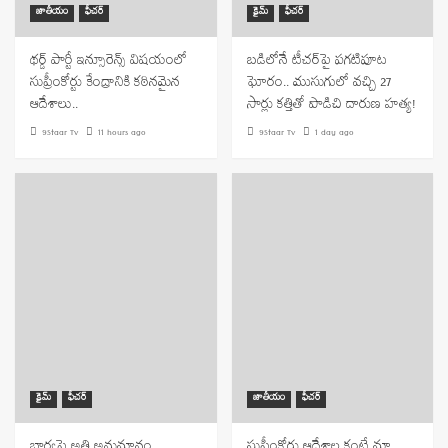
జాతీయం
ఫీచర్
క్రైమ్
ఫీచర్
థర్డ్ పార్టీ ఇన్సూరెన్స్ విషయంలో
బడిలోనే టీచర్‌పై పగటిపూట
సుప్రీంకోర్టు కేంద్రానికి కఠినమైన
ఘోరం.. ముసుగులో వచ్చి 27
ఆదేశాలు..
సార్లు కత్తితో పొడిచి దారుణ హత్య!
9Staar Tv
11 hours ago
9Staar Tv
1 day ago
క్రైమ్
ఫీచర్
జాతీయం
ఫీచర్