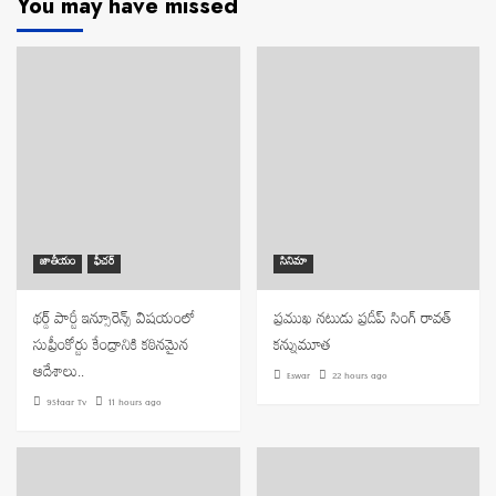
You may have missed
జాతీయం
ఫీచర్
సినిమా
థర్డ్ పార్టీ ఇన్సూరెన్స్ విషయంలో
ప్రముఖ నటుడు ప్రదీప్ సింగ్ రావత్
సుప్రీంకోర్టు కేంద్రానికి కఠినమైన
కన్నుమూత
ఆదేశాలు..
Eswar
22 hours ago
9Staar Tv
11 hours ago