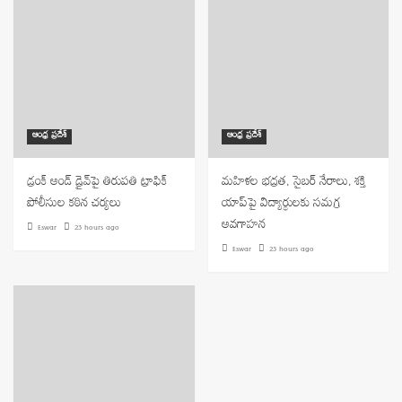
ఆంధ్ర ప్రదేశ్
ఆంధ్ర ప్రదేశ్
డ్రంక్ అండ్ డ్రైవ్‌పై తిరుపతి ట్రాఫిక్
మహిళల భద్రత, సైబర్ నేరాలు, శక్తి
పోలీసుల కఠిన చర్యలు
యాప్‌పై విద్యార్థులకు సమగ్ర
అవగాహన
Eswar
23 hours ago
Eswar
23 hours ago