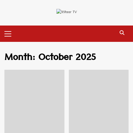
Skip
to
content
Primary
Menu
Month:
October 2025