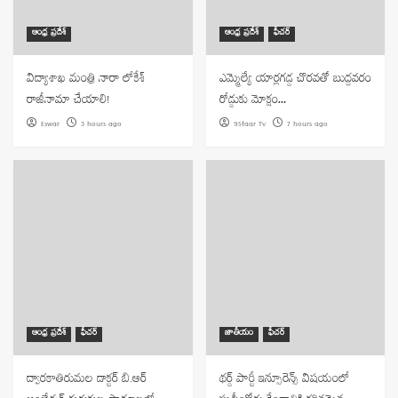
ఆంధ్ర ప్రదేశ్
ఆంధ్ర ప్రదేశ్
ఫీచర్
విద్యాశాఖ మంత్రి నారా లోకేశ్
ఎమ్మెల్యే యార్లగడ్డ చొరవతో బుద్దవరం
రాజీనామా చేయాలి!
రోడ్డుకు మోక్షం…
Eswar
3 hours ago
9Staar Tv
7 hours ago
ఆంధ్ర ప్రదేశ్
ఫీచర్
జాతీయం
ఫీచర్
ద్వారకాతిరుమల డాక్టర్ బి.ఆర్
థర్డ్ పార్టీ ఇన్సూరెన్స్ విషయంలో