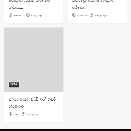
అంబేద్కర్ గురుకుల పాఠశాలలో
సుప్రీంకోర్టు కేంద్రానికి కఠినమైన
దారుణం…
ఆదేశాలు..
9Staar Tv
1 day ago
9Staar Tv
2 days ago
సినిమా
ప్రముఖ నటుడు ప్రదీప్ సింగ్ రావత్
కన్నుమూత
Eswar
3 days ago