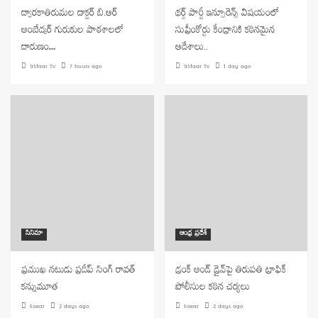
ద్వారకాతిరుమల డాక్టర్ బి.ఆర్
థర్డ్ పార్టీ ఇన్సూరెన్స్ విషయంలో
అంబేద్కర్ గురుకుల పాఠశాలలో
సుప్రీంకోర్టు కేంద్రానికి కఠినమైన
దారుణం…
ఆదేశాలు..
9Staar Tv
7 hours ago
9Staar Tv
1 day ago
సినిమా
ఆంధ్ర ప్రదేశ్
ప్రముఖ నటుడు ప్రదీప్ సింగ్ రావత్
డ్రంక్ అండ్ డ్రైవ్‌పై తిరుపతి ట్రాఫిక్
కన్నుమూత
పోలీసుల కఠిన చర్యలు
Eswar
2 days ago
Eswar
2 days ago