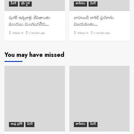
ఫీచర్
లైఫ్ స్టైల్
జాతీయం
ఫీచర్
షుగర్ ఉన్నవాళ్లు జీవితాంతం
బాహుబలి రాకెట్ ప్రయోగం
మందులు మింగబడలేదు…
విజయవంతం…
9Staar Tv
7 months ago
9Staar Tv
7 months ago
You may have missed
ఆంధ్ర ప్రదేశ్
ఫీచర్
జాతీయం
ఫీచర్