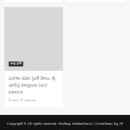
ఆంధ్ర ప్రదేశ్
మహిళల భద్రత, సైబర్ నేరాలు, శక్తి
యాప్‌పై విద్యార్థులకు సమగ్ర
అవగాహన
Eswar
2 days ago
Copyright © All rights reserved. Hosting: MediaOne.in
|
CoverNews
by AF