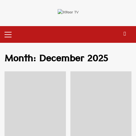
Skip
to
content
Primary
Menu
Month:
December 2025