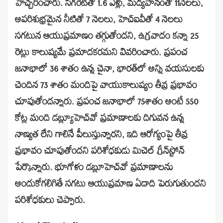
హెచ్చరించారు. సిగరెట్‌తో 1.6 ఏళ్లు, మద్యపానంతో 11నెలలు,
అపరిశుభ్రమైన నీటితో 7 నెలలు, హెచ్‌ఐవీతో 4 నెలలు
సగటున ఆయుప్రమాణం తగ్గుతోందని, ఉగ్రవాదం కన్నా 25
రెట్లు కాలుష్యమే ప్రమాదకరమని వివరించారు. ప్రపంచ
జనాభాలో 36 శాతం ఉన్న చైనా, భారత్‌లో అన్ని వయసులకు
చెందిన 73 శాతం మందిపై వాయుకాలుష్యం తీవ్ర ప్రభావం
చూపుతోందన్నారు. ప్రపంచ జనాభాలో 75శాతం అంటే 550
కోట్ల మంది డబ్ల్యూహెచ్‌వో ప్రమాణాలకు దిగువన ఉన్న
నాణ్యత లేని గాలినే పీలుస్తున్నారని, ఇది ఆరోగ్యంపై తీవ్ర
ప్రభావం చూపుతోందని పరిశోధకుడు మిచెల్‌ గ్రీన్‌స్టోన్‌
పేర్కొన్నారు. భూగోళం డబ్లూహెచ్‌వో ప్రమాణాలను
అందుకోగలిగితే సగటు ఆయుప్రమాణ ఏడాది పెరుగుతుందని
పరిశోధకులు చెప్పారు.