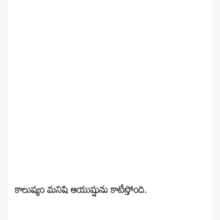
కాలుష్యం మనిషి ఆయుష్షును కాటేస్తోంది.