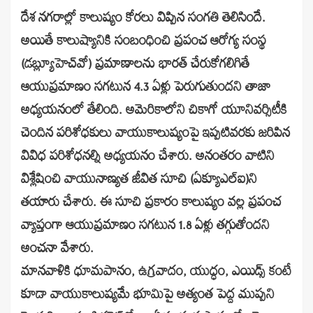
దేశ నగరాల్లో కాలుష్యం కోరలు విప్పిన సంగతి తెలిసిందే.
అయితే కాలుష్యానికి సంబంధించి ప్రపంచ ఆరోగ్య సంస్థ
(డబ్ల్యూహెచ్‌వో) ప్రమాణాలను భారత్‌ చేరుకోగలిగితే
ఆయుప్రమాణం సగటున 4.3 ఏళ్లు పెరుగుతుందని తాజా
అధ్యయనంలో తేలింది. అమెరికాలోని చికాగో యూనివర్సిటీకి
చెందిన పరిశోధకులు వాయుకాలుష్యంపై ఇప్పటివరకు జరిపిన
వివిధ పరిశోధనల్ని అధ్యయనం చేశారు. అనంతరం వాటిని
విశ్లేషించి వాయునాణ్యత జీవిత సూచి (ఏక్యూఎల్‌ఐ)ని
తయారు చేశారు. ఈ సూచి ప్రకారం కాలుష్యం వల్ల ప్రపంచ
వ్యాప్తంగా ఆయుప్రమాణం సగటున 1.8 ఏళ్లు తగ్గుతోందని
అంచనా వేశారు.
మానవాళికి ధూమపానం, ఉగ్రవాదం, యుద్ధం, ఎయిడ్స్‌ కంటే
కూడా వాయుకాలుష్యమే భూమిపై అత్యంత పెద్ద ముప్పని