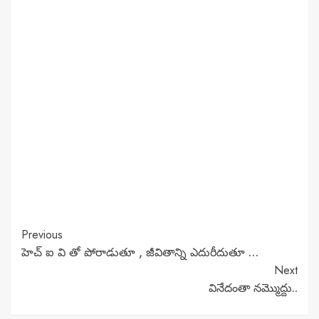
Continue
Previous
హెచ్ ఐ వి తో పోరాడుతూ , జీవితాన్ని ఎదురీదుతూ …
Reading
Next
వినేదంతా నమ్మొద్దు..