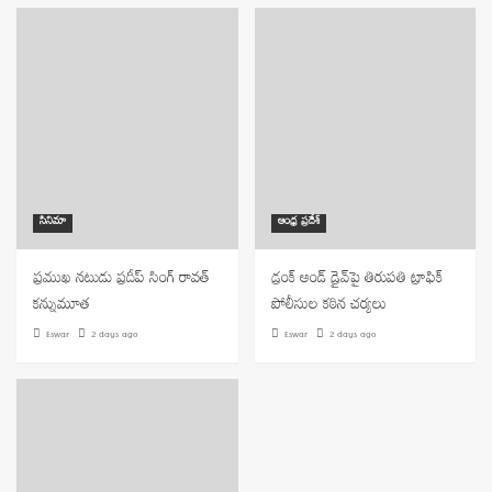
సినిమా
ఆంధ్ర ప్రదేశ్
ప్రముఖ నటుడు ప్రదీప్ సింగ్ రావత్
డ్రంక్ అండ్ డ్రైవ్‌పై తిరుపతి ట్రాఫిక్
కన్నుమూత
పోలీసుల కఠిన చర్యలు
Eswar
2 days ago
Eswar
2 days ago