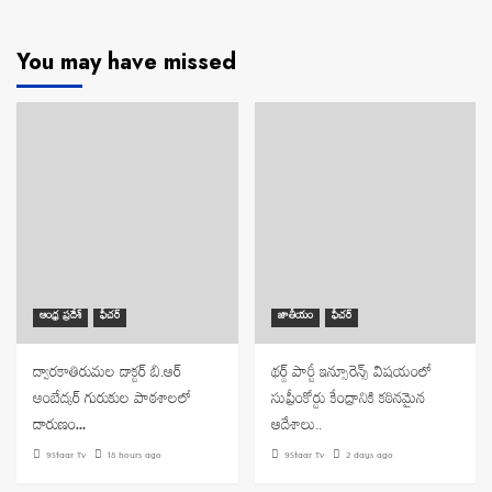
You may have missed
ఆంధ్ర ప్రదేశ్
ఫీచర్
జాతీయం
ఫీచర్
ద్వారకాతిరుమల డాక్టర్ బి.ఆర్
థర్డ్ పార్టీ ఇన్సూరెన్స్ విషయంలో
అంబేద్కర్ గురుకుల పాఠశాలలో
సుప్రీంకోర్టు కేంద్రానికి కఠినమైన
దారుణం…
ఆదేశాలు..
9Staar Tv
18 hours ago
9Staar Tv
2 days ago