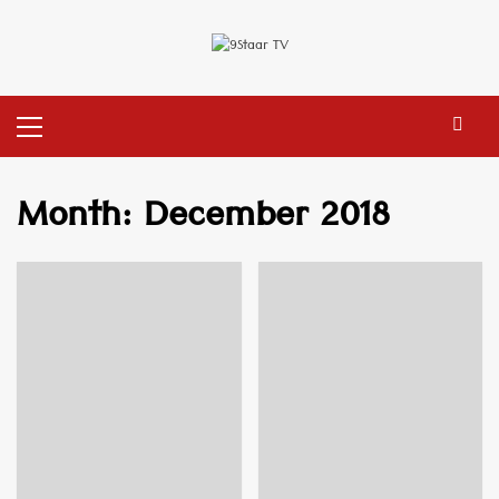
Skip
to
content
Primary
Menu
Month:
December 2018