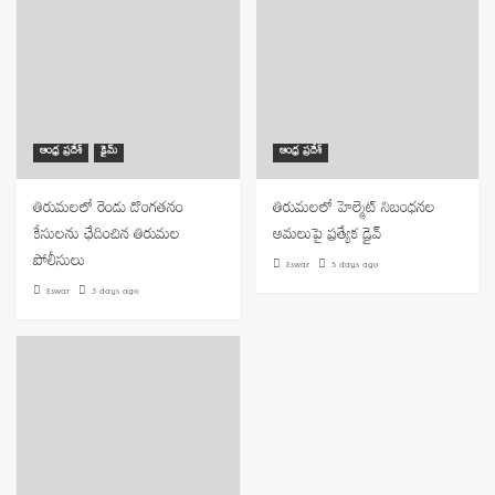
ఆంధ్ర ప్రదేశ్
క్రైమ్
ఆంధ్ర ప్రదేశ్
తిరుమలలో రెండు దొంగతనం
తిరుమలలో హెల్మెట్ నిబంధనల
కేసులను ఛేదించిన తిరుమల
అమలుపై ప్రత్యేక డ్రైవ్
పోలీసులు
Eswar
5 days ago
Eswar
3 days ago