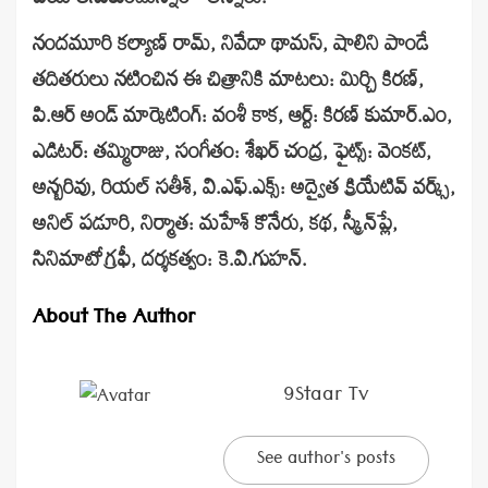
చేయాల‌నుకుంటున్నాం“ అన్నారు.
నంద‌మూరి క‌ల్యాణ్ రామ్‌, నివేదా థామ‌స్‌, షాలిని పాండే
త‌దిత‌రులు న‌టించిన ఈ చిత్రానికి మాట‌లు: మిర్చి కిర‌ణ్‌,
పి.ఆర్ అండ్ మార్కెటింగ్‌: వ‌ంశీ కాక‌, ఆర్ట్‌: కిర‌ణ్ కుమార్‌.ఎం,
ఎడిట‌ర్‌: త‌మ్మిరాజు, సంగీతం: శేఖ‌ర్ చంద్ర‌, ఫైట్స్‌: వెంక‌ట్‌,
అన్బ‌రివు, రియ‌ల్ స‌తీశ్‌, వి.ఎఫ్.ఎక్స్‌: అద్వైత క్రియేటివ్ వ‌ర్క్స్‌,
అనిల్ ప‌డూరి, నిర్మాత‌: మ‌హేశ్ కొనేరు, క‌థ‌, స్క్రీన్‌ప్లే,
సినిమాటోగ్ర‌ఫీ, ద‌ర్శ‌క‌త్వం: కె.వి.గుహ‌న్‌.
About The Author
9Staar Tv
See author's posts