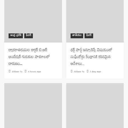
ఆంధ్ర ప్రదేశ్
ఫీచర్
జాతీయం
ఫీచర్
ద్వారకాతిరుమల డాక్టర్ బి.ఆర్
థర్డ్ పార్టీ ఇన్సూరెన్స్ విషయంలో
అంబేద్కర్ గురుకుల పాఠశాలలో
సుప్రీంకోర్టు కేంద్రానికి కఠినమైన
దారుణం…
ఆదేశాలు..
9Staar Tv
4 hours ago
9Staar Tv
1 day ago