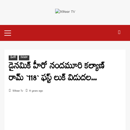
Skip
to
content
Primary
Menu
ఫీచర్
సినిమా
డైన‌మిక్ హీరో నంద‌మూరి క‌ల్యాణ్
రామ్ `118` ఫ‌స్ట్ లుక్ విడుద‌ల‌…
9Staar Tv
8 years ago