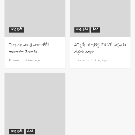
ఆంధ్ర ప్రదేశ్
ఆంధ్ర ప్రదేశ్
ఫీచర్
విద్యాశాఖ మంత్రి నారా లోకేశ్
ఎమ్మెల్యే యార్లగడ్డ చొరవతో బుద్దవరం
రాజీనామా చేయాలి!
రోడ్డుకు మోక్షం…
Eswar
21 hours ago
9Staar Tv
1 day ago
ఆంధ్ర ప్రదేశ్
ఫీచర్