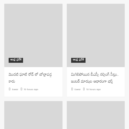
ఆంధ్ర ప్రదేశ్
ఆంధ్ర ప్రదేశ్
మొదటి ఘాట్ రోడ్ లో బోల్తాపడ్డ
మిగిలిపోయిన బీఎస్సీ నర్సింగ్ సీట్లు..
కారు
ఇంటర్ మార్కుల ఆధారంగా భర్తీ
Eswar
10 hours ago
Eswar
10 hours ago