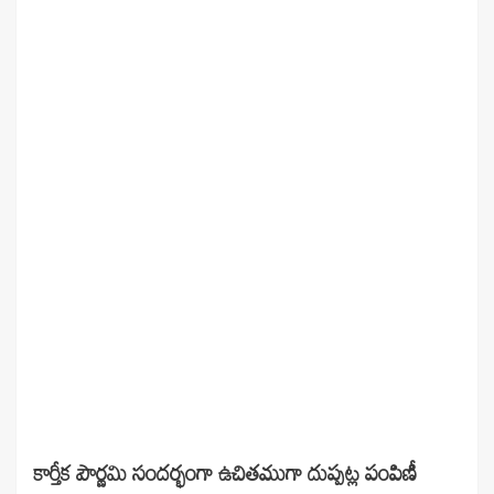
కార్తీక పౌర్ణమి సందర్భంగా ఉచితముగా దుప్పట్ల పంపిణీ