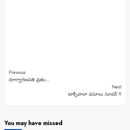
Continue
Previous
దూర్వాగణపతి వ్రతం…
Reading
Next
టాక్సీవాలా వసూలు సూపర్ !!
You may have missed