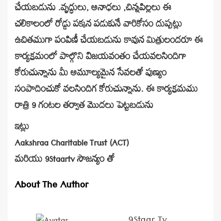
చేయబడును .వృద్ధులు, అనాధలు ,చిన్నపిల్లలు ఈ
చలికాలంలో రోడ్డు పక్కన పడుకునే వారికోసం దుప్పట్లు
ఉచితముగా పంపిణీ చేయబడును కావున మిత్రులందరూ ఈ
కార్యక్రమంలో పాల్గొని విజయవంతం చేయవలసిందిగా
కోరుచున్నాను మీ అమూల్యమైన సేవలతో పుణ్యం
సంపాదించుకో వలసిందిగ కోరుచున్నాను. ఈ కార్యక్రమము
రాత్రి 9 గంటల తర్వాత మొదలు పెట్టబడును
ఇట్లు
Aakshraa Charitable Trust (ACT)
మరియు 9Staartv సౌజన్యం తో
About The Author