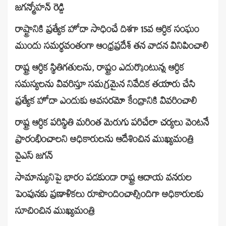
జగన్మోహన్ రెడ్డి
రాష్ట్రానికి ప్రత్యేక హోదా సాధించే దిశగా 15వ ఆర్ధిక సంఘం
ముందు సమర్థవంతంగా ఆంధ్రప్రదేశ్ తన వాదన వినిపించాలి
రాష్ట్ర ఆర్ధిక స్థితిగతులను, రాష్ట్రం ఎదుర్కొంటున్న ఆర్ధిక
సమస్యలను వివరిస్తూ సమగ్రమైన నివేదిక తయారు చేసి
ప్రత్యేక హోదా ఎందుకు అవసరమో కేంద్రానికి వివరించాలి
రాష్ట్ర ఆర్ధిక పరిస్థితి మరింత మెరుగు పరిచేలా చర్యలు వెంటనే
ప్రారంభించాలని అధికారులను ఆదేశించిన ముఖ్యమంత్రి
వైఎస్ జగన్
సామాన్యునిపై భారం పడకుండా రాష్ట్ర ఆదాయ వనరుల
పెంపునకు ప్రణాళికలు రూపొందించాల్సిందిగా అధికారులకు
సూచించిన ముఖ్యమంత్రి