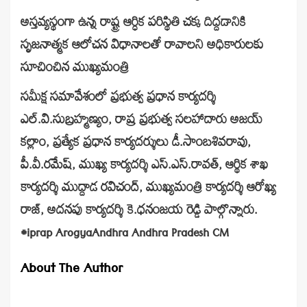
అస్తవ్యస్థంగా ఉన్న రాష్ట్ర ఆర్ధిక పరిస్థితి చక్క దిద్దడానికి
సృజనాత్మక ఆలోచన విధానాలతో రావాలని అధికారులకు
సూచించిన ముఖ్యమంత్రి
సమీక్ష సమావేశంలో ప్రభుత్వ ప్రధాన కార్యదర్శి
ఎల్.వి.సుబ్రహ్మణ్యం, రాష్ర ప్రభుత్వ సలహాదారు అజయ్
కల్లాం, ప్రత్యేక ప్రధాన కార్యదర్శులు డీ.సాంబశివరావు,
పీ.వీ.రమేష్, ముఖ్య కార్యదర్శి ఎస్.ఎస్.రావత్, ఆర్థిక శాఖ
కార్యదర్శి ముద్దాడ రవిచంద్, ముఖ్యమంత్రి కార్యదర్శి ఆరోఖ్య
రాజ్, అదనపు కార్యదర్శి కె.ధనంజయ రెడ్డి పాల్గొన్నారు.
#iprap ArogyaAndhra Andhra Pradesh CM
About The Author