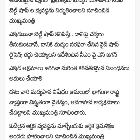
అవసరమైన పక్షంలో ప్రభుత్వమే మద్యం దుకాణాలు నడిపి
బెల్ట్ షాప్ ల వ్యవస్థను నిర్ములించాలని సూచించిన
ముఖ్యమంత్రి
ఎక్కడయినా బెల్ట్ షాప్ కనిపిస్తే.. దానిపై చర్యలు
తీసుకుంటూనే, దానికి మద్యం సరఫరా చేసిన వైన్ షాప్
లైసెన్స్ రద్దు చెయ్యాలని ఆదేశించిన సీఎం వై ఎస్ జగన్
ఎక్కడ అక్రమాలు జరిగినా మరింత కఠినతరమైన నిబంధనలు
అమలు చేయాలి
దశల వారి మద్యపాన నిషేధం అమలులో భాగంగా రాష్ట్ర
వ్యాప్తంగా విస్తృతంగా చైతన్యం, అవగాహన కార్యక్రమాలు
చేపట్టాలని ముఖ్యమంత్రి సూచించారు.
కుదేలైన ఆర్ధిక వ్యవస్థను మార్చేందుకు ఆర్ధిక క్రమశిక్షణ
అందరు పాటించాలని సూచించిన ముఖ్యమంత్రి