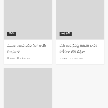
సినిమా
ఆంధ్ర ప్రదేశ్
ప్రముఖ నటుడు ప్రదీప్ సింగ్ రావత్
డ్రంక్ అండ్ డ్రైవ్‌పై తిరుపతి ట్రాఫిక్
కన్నుమూత
పోలీసుల కఠిన చర్యలు
Eswar
2 days ago
Eswar
2 days ago