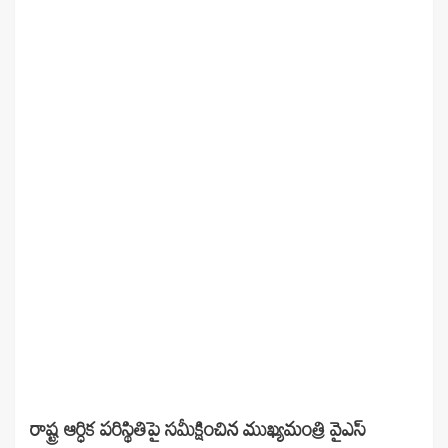
రాష్ట్ర ఆర్ధిక పరిస్థితిపై సమీక్షించిన ముఖ్యమంత్రి వైఎస్