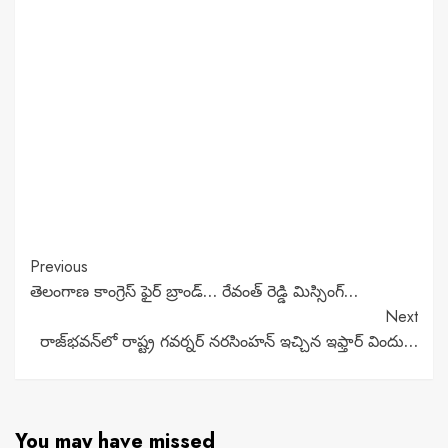
Continue
Previous
తెలంగాణ కాంగ్రెస్ ఫైర్ బ్రాండ్… రేవంత్ రెడ్డి మిస్సింగ్…
Reading
Next
రాజ్‌భవన్‌లో రాష్ట్ర గవర్నర్ నరసింహన్ ఇచ్చిన ఇఫ్తార్ విందు…
You may have missed