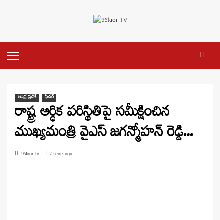
Skip
to
content
Primary
Menu
ఆంధ్ర ప్రదేశ్
ఫీచర్
రాష్ట్ర ఆర్ధిక పరిస్థితిపై సమీక్షించిన
ముఖ్యమంత్రి వైఎస్ జగన్మోహన్ రెడ్డి…
9Staar Tv
7 years ago