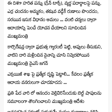
ఈ దిశగా హరిత పన్ను (గ్రీన్ టాక్స్), వ్యర్థ పదార్థాలపై పన్ను,
ఎర్ర చందనం అమ్మకం, తక్కువ వడ్డీకే రుణాలు పొందడం,
సరయిన ఇసుక విధానం అమలు … వంటి చర్యలు ద్వారా
ఆదాయాన్ని పెంచే యోచన చేయాలని సూచించిన
ముఖ్యమంత్రి
కార్పొరేషన్ల ద్వారా ప్రభుత్వ గ్యారంటీ పెట్టి, అప్పులు తీసుకుని,
వాటిని దారి మళ్లించిన వైనాన్ని చూసి నివ్వెరపోయిన
ముఖ్యమంత్రి వైఎస్ జగన్
ఎక్సయిజ్ శాఖ పై ప్రత్యేక దృష్టి పెట్టాలి… కేవలం ప్రత్యేక
ఆదాయ వనరులుగా చూడకూడదు …
ప్రతి పేద వారి లో ఆనందం వెల్లివిరిసేందుకు బెల్ట్ షాపులను
సమూలంగా తొలగించాలని ముఖ్యమంత్రి ఆదేశం