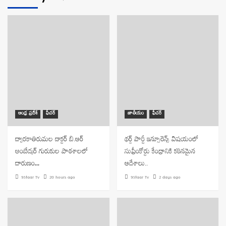
ఆంధ్ర ప్రదేశ్
ఫీచర్
జాతీయం
ఫీచర్
ద్వారకాతిరుమల డాక్టర్ బి.ఆర్
థర్డ్ పార్టీ ఇన్సూరెన్స్ విషయంలో
అంబేద్కర్ గురుకుల పాఠశాలలో
సుప్రీంకోర్టు కేంద్రానికి కఠినమైన
దారుణం…
ఆదేశాలు..
9Staar Tv
20 hours ago
9Staar Tv
2 days ago