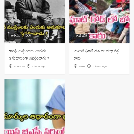
జాతీయం
ఫీచర్
ఆంధ్ర ప్రదేశ్
గాంధీ ముస్లింలకు ఎందుకు
మొదటి ఘాట్ రోడ్ లో బోల్తాపడ్డ
అనుకూలంగా ప్రవర్తించాడు ?
కారు
9Staar Tv
4 hours ago
Eswar
21 hours ago