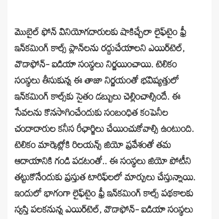
మొబైల్‌ ఫోన్‌ వినియోగదారులకు షాకిచ్చేలా లైఫ్‌టైం ఫ్రీ
ఇన్‌కమింగ్‌ కాల్స్‌ ప్లాన్‌లను రద్దుచేయాలని ఎయిర్‌టెల్‌,
వొడాఫోన్‌- ఐడియా సంస్థలు నిర్ణయించాయి. టెలికం
సంస్థలు తీసుకున్న ఈ తాజా నిర్ణయంతో భవిష్యత్తులో
ఇన్‌కమింగ్‌ కాల్స్‌కు సైతం డబ్బులు చెల్లించాల్సిందే. ఈ
సేవలను కొనసాగించేందుకు సంబంధిత కంపెనీల
చందాదారుల కనీస రీఛార్జిలు చేయించుకోవాల్సి ఉంటుంది.
టెలికం మార్కెట్లోకి రిలయన్స్‌ జియో ప్రవేశంతో తమ
ఆదాయానికి గండి పడటంతో.. ఈ సంస్థలు జియో పోటీన
తట్టుకొనేందుకు ప్రస్తుత టారిఫ్‌లలో మార్పులు చేస్తున్నాయి.
ఇందులో భాగంగా లైఫ్‌టైం ఫ్రీ ఇన్‌కమింగ్‌ కాల్స్‌ పథకాలకు
స్వస్తి పలకనున్న ఎయిర్‌టెల్‌, వొడాఫోన్‌- ఐడియా సంస్థలు