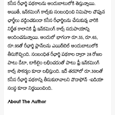
కనీస రీఛార్జి పథకాలను అందుబాటులోకి తెస్తున్నాయి.
అయితే, ఇన్‌కమింగ్‌ కాల్స్‌కు సంబంధించి నిమిషాల చొప్పున
ఛార్జీలు వడ్డించకుండా కనీస రీఛార్జిలను చేసుకున్న వారికి
నిర్ణీత కాలానికి ఫ్రీ ఇన్‌కమింగ్‌ కాల్స్ ‌సదుపాయాన్ని
అందించనున్నాయి. అందులో భాగంగా రూ.35, రూ.65,
రూ.95తో రీఛార్జి ప్లాన్‌లను ఎయిర్‌టెల్‌ అందుబాటులోకి
తీసుకొచ్చింది. సంబంధిత రీఛార్జి పథకాల ద్వారా 28 రోజల
పాటు డేటా, టాక్‌టైం లభించడంతో పాటు ఫ్రీ ఇన్‌కమింగ్‌
కాల్స్‌ సౌకర్యం కూడా లభిస్తుంది. ఇదే తరహాలో రూ.30లతో
కనీస రీఛార్జి పథకాన్ని తీసుకురావాలని వొడాఫోన్‌ -ఐడియా
సంస్థ కూడా నిర్ణయించింది.
About The Author