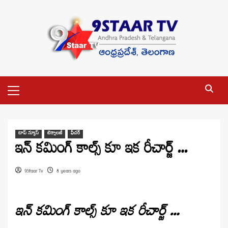
Skip
to
content
Primary
Menu
టాప్ న్యూస్
టెక్నాలజీ
ఫీచర్
ఇన్ కమింగ్ కాల్స్ కూ ఇక రీచార్జ్ …
9Staar Tv
8 years ago
ఇన్ కమింగ్ కాల్స్ కూ ఇక రీచార్జ్ …