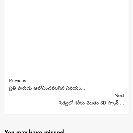
Continue
Previous
ప్రతి పౌరుడు ఆలోచించవలసిన విషయం…
Reading
Next
సెకన్లలో శరీరం మొత్తం 3D స్కాన్ …
You may have missed