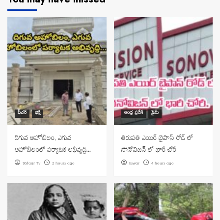
ఫీచర్
భక్తి
ఆంధ్ర ప్రదేశ్
క్రైమ్
దిగువ అహోబిలం, ఎగువ
తిరుపతి ఎయిర్ బైపాస్ రోడ్ లో
అహోబిలంలో పర్యాటక అభివృద్ధి…
సోనోవిజన్ లో భారీ చోరీ
9Staar Tv
2 hours ago
Eswar
4 hours ago