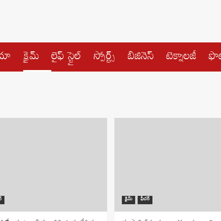
ిమా
క్రైమ్
లైఫ్ స్టైల్
స్పోర్ట్స్
బిజినెస్
టెక్నాలజీ
ఫొట
్
క్రైమ్
ఫీచర్