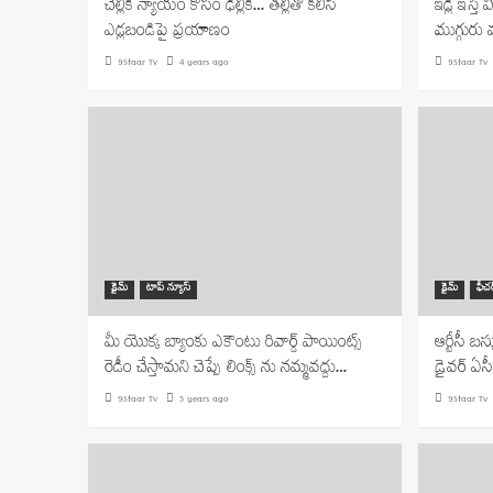
చెల్లికి న్యాయం కోసం ఢిల్లీకి… తల్లితో కలిసి
ఇడ్లి ఇస్త
ఎడ్లబండిపై ప్రయాణం
ముగ్గురు వ
9Staar Tv
4 years ago
9Staar Tv
క్రైమ్
టాప్ న్యూస్
క్రైమ్
ఫీచర
మీ యొక్క బ్యాంకు ఎకౌంటు రివార్డ్ పాయింట్స్
ఆర్టీసీ బస
రెడీం చేస్తామని చెప్పే లింక్స్ ను నమ్మవద్దు…
డ్రైవర్ ఏ
9Staar Tv
5 years ago
9Staar Tv