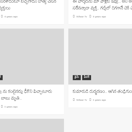
ే విసిరేశాడంటూ బిచ్చగాడిని హత్య చేసిన
ఈ పార్శిల్‌ను మా వాళ్లకు ఇవ్వు.. అని అడ
్యక్తులు
సరేనన్నాడా వ్యక్తి.. గల్ఫ్‌లో దిగగానే చెక్ చే
4 years ago
9Staar Tv
4 years ago
్
క్రైమ్
ఫీచర్
్సు ను కంటైనర్ను ఢీకొని పిచ్చాటూరు
కుమారుడి దుర్మరణం.. ఆగిన తండ్రిగుం
సీ బాబు మృతి..
9Staar Tv
5 years ago
5 years ago