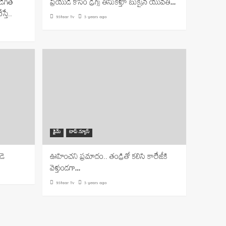
ిగితే
ప్రియుడి కోసం డ్రగ్స్ తీసుకెళ్తూ బుక్కైన యువతి…
స్తే..
9Staar Tv
5 years ago
క్రైమ్
టాప్ న్యూస్
డె
ఊహించని ప్రమాదం.. తండ్రితో కలిసి కాలేజీకి
వెళ్తుండగా…
9Staar Tv
5 years ago