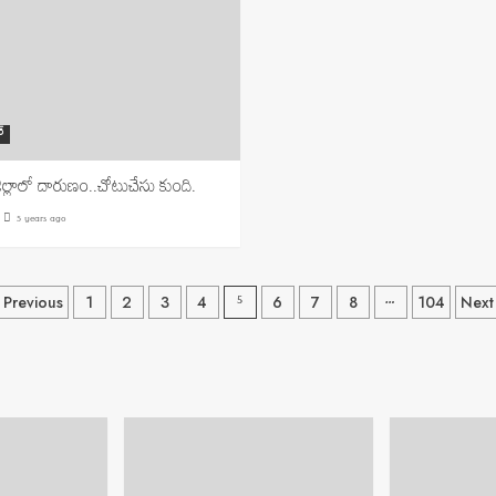
్
జిల్లాలో దారుణం..చోటుచేసు కుంది.
5 years ago
Posts
5
…
Previous
1
2
3
4
6
7
8
104
Next
navigation