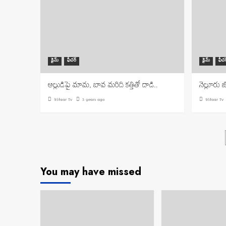
క్రైమ్
ఫీచర్
క్రైమ్
ఫీచర
అల్లుడిపై మామ, బావ మరిది కత్తితో దాడి..
నెల్లూరు 
9Staar Tv
5 years ago
9Staar Tv
You may have missed