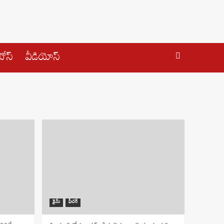
ోస్
వీడియోస్
క్రైమ్
ఫీచర్