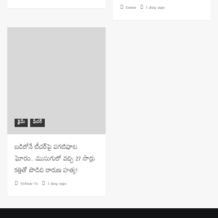
Eswar
1 day ago
క్రైమ్
ఫీచర్
బడిలోనే టీచర్‌పై పగటిపూట
ఘోరం.. ముసుగులో వచ్చి 27 సార్లు
కత్తితో పొడిచి దారుణ హత్య!
9Staar Tv
1 day ago