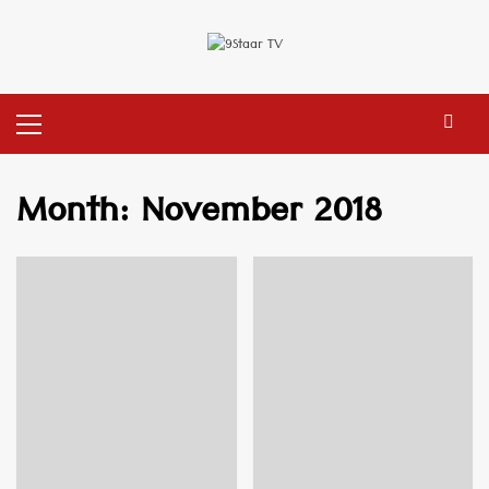
Skip
to
content
Primary
Menu
Month:
November 2018