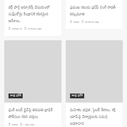
థర్డ్ పార్టీ ఇన్సూరెన్స్ విషయంలో
ప్రముఖ నటుడు ప్రదీప్ సింగ్ రావత్
సుప్రీంకోర్టు కేంద్రానికి కఠినమైన
కన్నుమూత
ఆదేశాలు..
Eswar
24 hours ago
9Staar Tv
12 hours ago
ఆంధ్ర ప్రదేశ్
ఆంధ్ర ప్రదేశ్
డ్రంక్ అండ్ డ్రైవ్‌పై తిరుపతి ట్రాఫిక్
మహిళల భద్రత, సైబర్ నేరాలు, శక్తి
పోలీసుల కఠిన చర్యలు
యాప్‌పై విద్యార్థులకు సమగ్ర
అవగాహన
Eswar
1 day ago