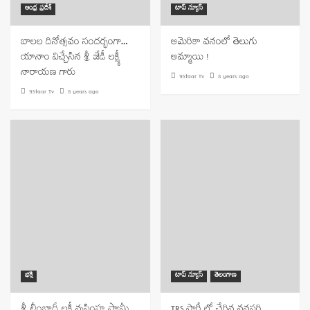
ఆంధ్ర ప్రదేశ్
టాప్ న్యూస్
బాలల దినోత్సవం సందర్భంగా…
అమెరికా వనంలో తెలుగు
యానాం విచ్చేసిన శ్రీ జేడీ లక్ష్మీ
అమ్మాయి !
నారాయణ గారు
9Staar Tv
8 years ago
9Staar Tv
8 years ago
భక్తి
టాప్ న్యూస్
తెలంగాణ