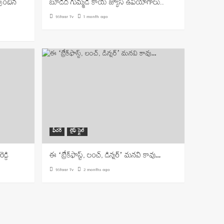
పించిన
బూడిద గుమ్మడి కాయ జ్యూస్ ఉపయోగాలు..
9Staar Tv
1 month ago
ఫీచర్
లైఫ్ స్టైల్
డ్డి
ఈ ‘బ్రేక్‌ఫాస్ట్, లంచ్, డిన్నర్’ మనవి కావు…
9Staar Tv
2 months ago