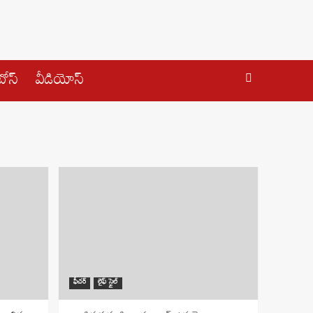
ోస్
వీడియోస్
ఫీచర్
లైఫ్ స్టైల్