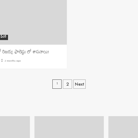
ఫీచర్
రిజర్వు ఫారెస్టు లో శాసనాలు!
2 months ago
Posts
1
2
Next
navigation