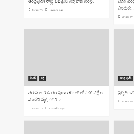
ఆంధ్రప్రదేశ్ రాష్ట్ర విపత్తుల నిర్వహణ సంస్థ,
విదేశీ పండ
ఎందుకు..
9Staar Tv
1 month ago
9Staar Tv
ఫీచర్
భక్తి
ఆంధ్ర ప్రదేశ్
తిరుమల గుడి తలుపులు తెరిచాక లోపలికి వెళ్లే ఆ
ప్రకృతి ఒడ
మొదటి వ్యక్తి ఎవరు?
9Staar Tv
9Staar Tv
2 months ago