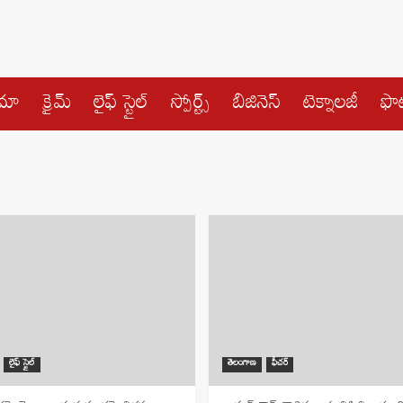
ిమా
క్రైమ్
లైఫ్ స్టైల్
స్పోర్ట్స్
బిజినెస్
టెక్నాలజీ
ఫొట
లైఫ్ స్టైల్
తెలంగాణ
ఫీచర్