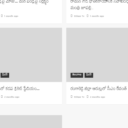
్లపై మోజు… మన పండ్లపై నిర్లక్ష్యం
రామన్ గౌడ్ భౌతికకాయానికి నివాళులర్
మంత్రి జూపల్లి..
1 month ago
9Staar Tv
1 month ago
ఫీచర్
తెలంగాణ
ఫీచర్
ిలో కడప క్రికెట్ స్టేడియం…
రంగారెడ్డి జిల్లా ఆరుట్లలో సీఎం రేవంత్ రె
2 months ago
9Staar Tv
2 months ago