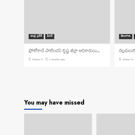
ఆంధ్ర ప్రదేశ్
ఫీచర్
తెలంగాణ
ప్రోటోకాల్ పాటించని కృష్ణ జిల్లా అధికారులు…
నల్లమలలో 
9Staar Tv
2 months ago
9Staar Tv
You may have missed